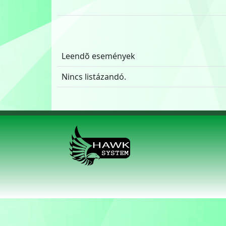
Leendõ események
Nincs listázandó.