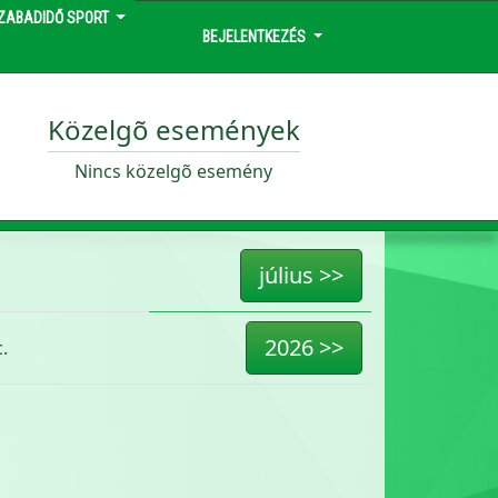
ZABADIDŐ SPORT
BEJELENTKEZÉS
Közelgõ események
Nincs közelgõ esemény
július >>
2026 >>
.