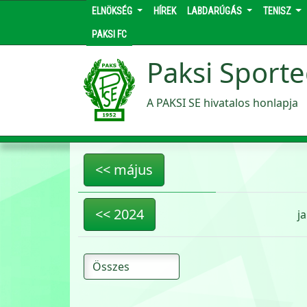
ELNÖKSÉG
HÍREK
LABDARÚGÁS
TENISZ
PAKSI FC
Paksi Sporte
A PAKSI SE hivatalos honlapja
<< május
<< 2024
ja