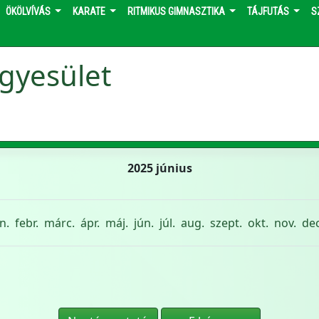
ÖKÖLVÍVÁS
KARATE
RITMIKUS GIMNASZTIKA
TÁJFUTÁS
S
gyesület
2025 június
n.
febr.
márc.
ápr.
máj.
jún.
júl.
aug.
szept.
okt.
nov.
dec