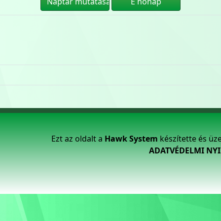
Ezt az oldalt a
Hawk System
készítette és üz
ADATVÉDELMI NY