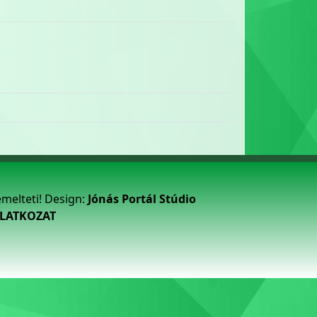
emelteti! Design:
Jónás Portál Stúdio
ILATKOZAT