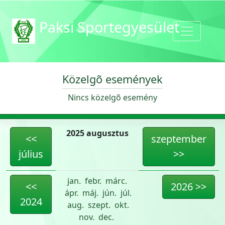
Paksi Sportegyesület
Közelgõ események
Nincs közelgõ esemény
2025 augusztus
<<
szeptember
július
>>
jan.
febr.
márc.
<<
2026 >>
ápr.
máj.
jún.
júl.
2024
aug.
szept.
okt.
nov.
dec.