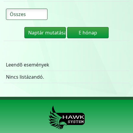
Leendõ események
Nincs listázandó.