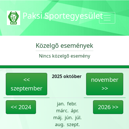
Paksi Sportegyesület
Közelgõ események
Nincs közelgõ esemény
2025 október
<<
november
szeptember
>>
jan.
febr.
<< 2024
2026 >>
márc.
ápr.
máj.
jún.
júl.
aug.
szept.