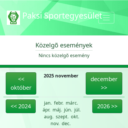
Paksi Sportegyesület
Közelgõ események
Nincs közelgõ esemény
2025 november
<<
december
október
>>
jan.
febr.
márc.
<< 2024
2026 >>
ápr.
máj.
jún.
júl.
aug.
szept.
okt.
nov.
dec.