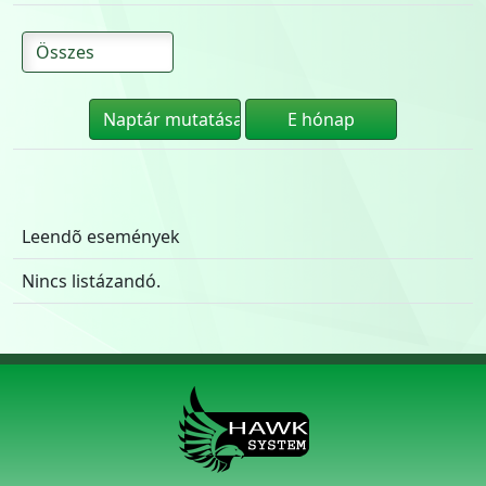
Leendõ események
Nincs listázandó.