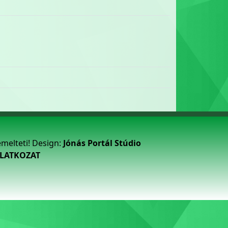
emelteti! Design:
Jónás Portál Stúdio
ILATKOZAT