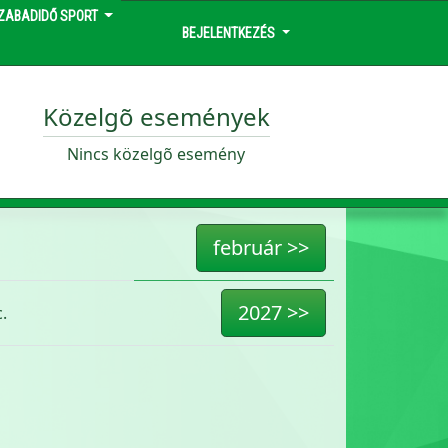
ZABADIDŐ SPORT
BEJELENTKEZÉS
Közelgõ események
Nincs közelgõ esemény
február >>
2027 >>
.