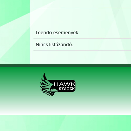
Leendõ események
Nincs listázandó.