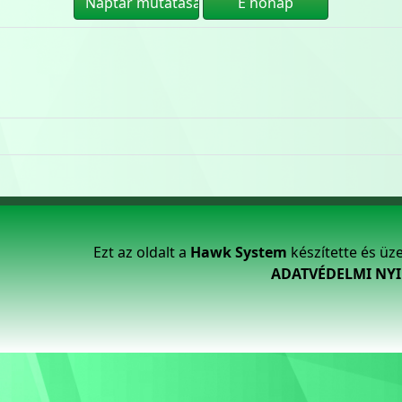
Ezt az oldalt a
Hawk System
készítette és üz
ADATVÉDELMI NY