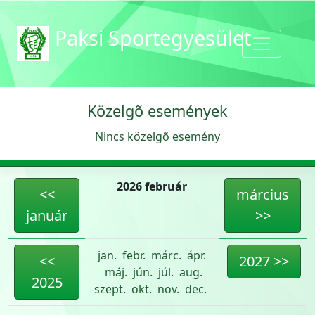
Paksi Sportegyesület
Közelgõ események
Nincs közelgõ esemény
2026 február
<<
március
január
>>
jan.
febr.
márc.
ápr.
<<
2027 >>
máj.
jún.
júl.
aug.
2025
szept.
okt.
nov.
dec.