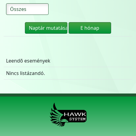
Leendõ események
Nincs listázandó.