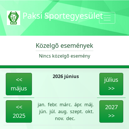
Paksi Sportegyesület
Közelgõ események
Nincs közelgõ esemény
2026 június
<<
július
május
>>
jan.
febr.
márc.
ápr.
máj.
<<
2027
jún.
júl.
aug.
szept.
okt.
2025
>>
nov.
dec.