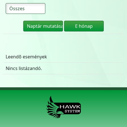
Leendõ események
Nincs listázandó.