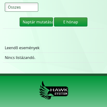
Leendõ események
Nincs listázandó.