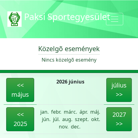
Paksi Sportegyesület
Közelgõ események
Nincs közelgõ esemény
2026 június
<<
július
május
>>
jan.
febr.
márc.
ápr.
máj.
<<
2027
jún.
júl.
aug.
szept.
okt.
2025
>>
nov.
dec.