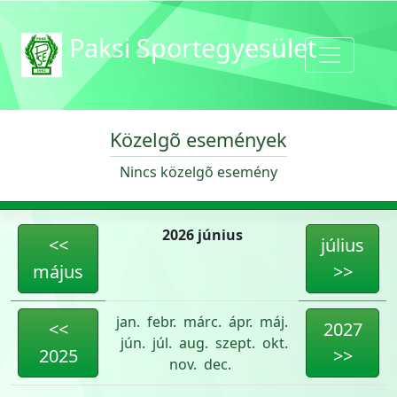
Paksi Sportegyesület
Közelgõ események
Nincs közelgõ esemény
2026 június
<<
július
május
>>
jan.
febr.
márc.
ápr.
máj.
<<
2027
jún.
júl.
aug.
szept.
okt.
2025
>>
nov.
dec.