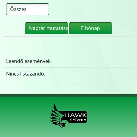
Leendõ események
Nincs listázandó.