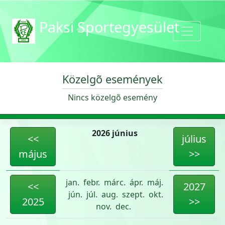
Paksi Sportegyesület
Közelgõ események
Nincs közelgõ esemény
2026 június
<<
július
május
>>
jan.
febr.
márc.
ápr.
máj.
<<
2027
jún.
júl.
aug.
szept.
okt.
2025
>>
nov.
dec.