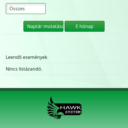
Leendõ események
Nincs listázandó.