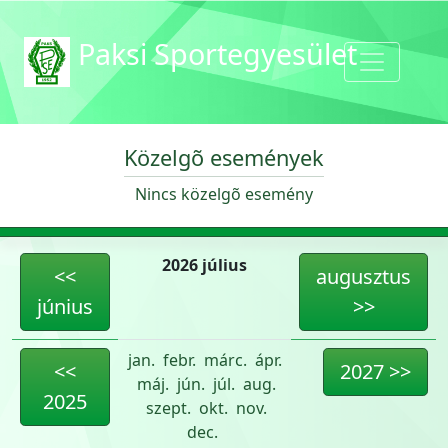
Paksi Sportegyesület
Közelgõ események
Nincs közelgõ esemény
2026 július
<<
augusztus
június
>>
jan.
febr.
márc.
ápr.
<<
2027 >>
máj.
jún.
júl.
aug.
2025
szept.
okt.
nov.
dec.