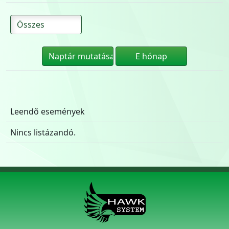
Leendõ események
Nincs listázandó.