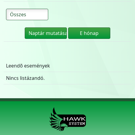
Leendõ események
Nincs listázandó.