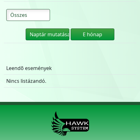
Leendõ események
Nincs listázandó.