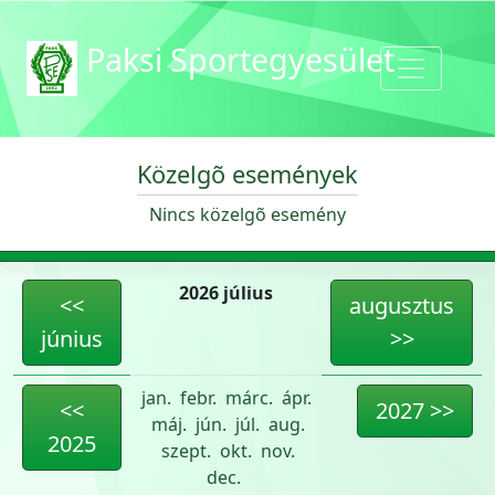
Paksi Sportegyesület
Közelgõ események
Nincs közelgõ esemény
2026 július
<<
augusztus
június
>>
jan.
febr.
márc.
ápr.
<<
2027 >>
máj.
jún.
júl.
aug.
2025
szept.
okt.
nov.
dec.