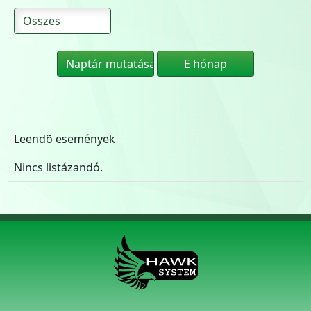
Leendõ események
Nincs listázandó.