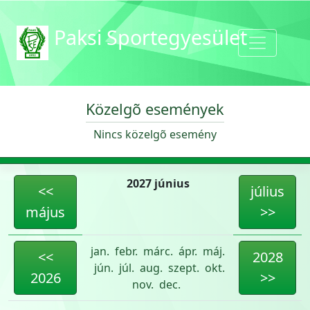
Paksi Sportegyesület
Közelgõ események
Nincs közelgõ esemény
2027 június
<<
július
május
>>
jan.
febr.
márc.
ápr.
máj.
<<
2028
jún.
júl.
aug.
szept.
okt.
2026
>>
nov.
dec.