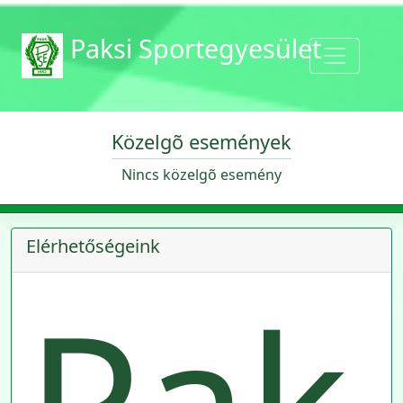
Paksi Sportegyesület
Közelgõ események
Nincs közelgõ esemény
Elérhetőségeink
Pak