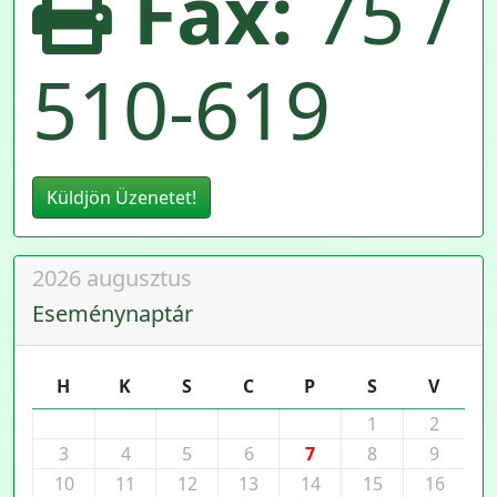
Fax:
75 /
510-619
Küldjön Üzenetet!
2026 augusztus
Eseménynaptár
H
K
S
C
P
S
V
1
2
3
4
5
6
7
8
9
10
11
12
13
14
15
16