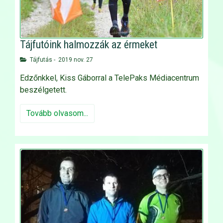
Tájfutóink halmozzák az érmeket
Tájfutás
-
2019 nov. 27
Edzőnkkel, Kiss Gáborral a TelePaks Médiacentrum
beszélgetett.
Tovább olvasom...