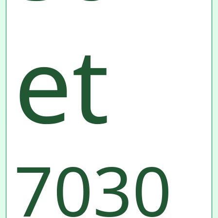
et
7030