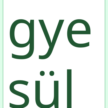
gye
sül