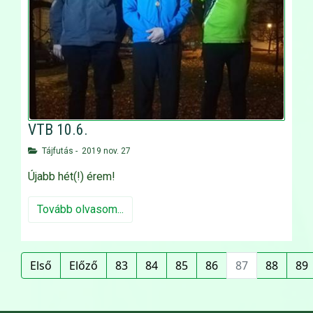
VTB 10.6.
Tájfutás
-
2019 nov. 27
Újabb hét(!) érem!
Tovább olvasom...
Első
Előző
83
84
85
86
87
88
89