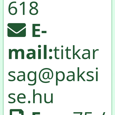
618
E-
mail:
titkar
sag@paksi
se.hu