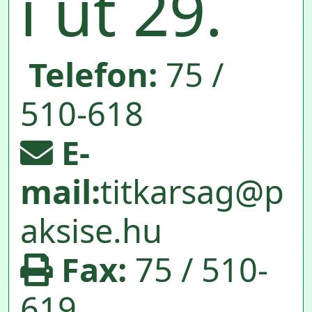
i út 29.
Telefon:
75 /
510-618
E-
mail:
titkarsag@p
aksise.hu
Fax:
75 / 510-
619