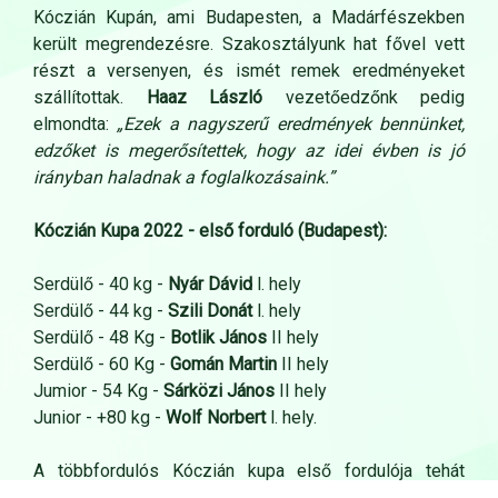
Kóczián Kupán, ami Budapesten, a Madárfészekben
került megrendezésre. Szakosztályunk hat fővel vett
részt a versenyen, és ismét remek eredményeket
szállítottak.
Haaz László
vezetőedzőnk pedig
elmondta:
„Ezek a nagyszerű eredmények bennünket,
edzőket is megerősítettek, hogy az idei évben is jó
irányban haladnak a foglalkozásaink.”
Kóczián Kupa 2022 - első forduló (Budapest):
Serdülő - 40 kg -
Nyár Dávid
l. hely
Serdülő - 44 kg -
Szili Donát
l. hely
Serdülő - 48 Kg -
Botlik János
II hely
Serdülő - 60 Kg -
Gomán Martin
II hely
Jumior - 54 Kg -
Sárközi János
II hely
Junior - +80 kg -
Wolf Norbert
l. hely.
A többfordulós Kóczián kupa első fordulója tehát
remekül sikerült. A következő kanyart március 20- án