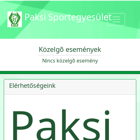
Paksi Sportegyesület
Közelgõ események
Nincs közelgõ esemény
Elérhetőségeink
Paksi