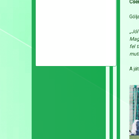
Cse
Gólj
„Jól
Maga
fel 
muta
A já