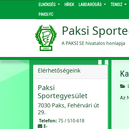
ELNÖKSÉG
HÍREK
LABDARÚGÁS
TENISZ
PAKSI FC
Paksi Sporte
A PAKSI SE hivatalos honlapja
Elérhetőségeink
Ka
Paksi
Sportegyesület
Az N
7030 Paks, Fehérvári út
29.
Telefon:
75 / 510-618
E-