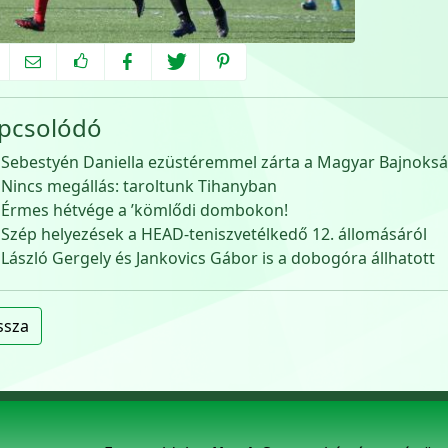
pcsolódó
Sebestyén Daniella ezüstéremmel zárta a Magyar Bajnoks
Nincs megállás: taroltunk Tihanyban
Érmes hétvége a ’kömlődi dombokon!
Szép helyezések a HEAD-teniszvetélkedő 12. állomásáról
László Gergely és Jankovics Gábor is a dobogóra állhatott
ssza