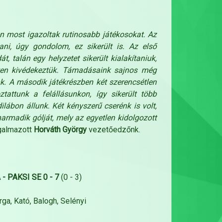
n most igazoltak rutinosabb játékosokat. Az
ni, úgy gondolom, ez sikerült is. Az első
t, talán egy helyzetet sikerült kialakítaniuk,
tten kivédekeztük. Támadásaink sajnos még
k. A második játékrészben két szerencsétlen
tattunk a felállásunkon, így sikerült több
lábon állunk. Két kényszerű cserénk is volt,
harmadik gólját, mely az egyetlen kidolgozott
galmazott
Horváth György
vezetőedzőnk.
- PAKSI SE 0 - 7
(0 - 3)
ga, Kató, Balogh, Selényi