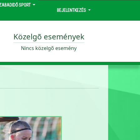
ZABADIDŐ SPORT
BEJELENTKEZÉS
Közelgõ események
Nincs közelgõ esemény