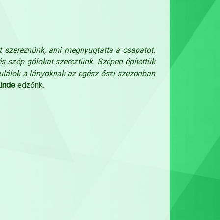
st szereznünk, ami megnyugtatta a csapatot.
s szép gólokat szereztünk. Szépen építettük
tulálok a lányoknak az egész őszi szezonban
Tünde
edzőnk.