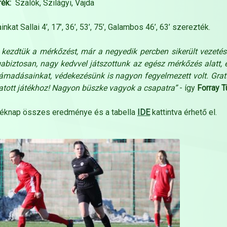
rék:
Szalók, Szilágyi, Vajda
ainkat Sallai 4’, 17’, 36’, 53’, 75’, Galambos 46’, 63’ szerezték.
 kezdtük a mérkőzést, már a negyedik percben sikerült vezeté
biztosan, nagy kedvvel játszottunk az egész mérkőzés alatt, é
támadásainkat, védekezésünk is nagyon fegyelmezett volt. Gra
tott játékhoz! Nagyon büszke vagyok a csapatra”
- így
Forray 
téknap összes eredménye és a tabella
IDE
kattintva érhető el.