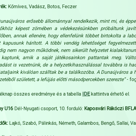
ék:
Kőmíves, Vadász, Botos, Feczer
unaújváros erősebb állománnyal rendelkezik, mint mi, és éppe
zőkhöz képest zömében a védekezésünkben próbáltunk javíta
dőben, annak ellenére, hogy ellenfelünk többet birtokolta a labdá
t kapusunk hárított. A többi vendég lehetőséget fegyelmeze
ig nem nagyon működnek, nem sikerült helyzetet kialakítanun
 kaptunk, amik a saját játékosainkon pattantak meg. Változ
dást is vezetnünk, de a helyzetkihasználással továbbra is hadi
iataljaink kiválóan szálltak be a találkozóba. A Dunaújváros a 
zetéből született, a lefújás előtti másodpercekben szerezte”
- fo
téknap összes eredménye és a tabella
IDE
kattintva érhető el.
ny U16
Dél-Nyugati csoport, 10. forduló:
Kaposvári Rákóczi BFLA 
dők:
Lajkó, Szabó, Pálinkás, Németh, Galambos, Bengő, Sallai, Var