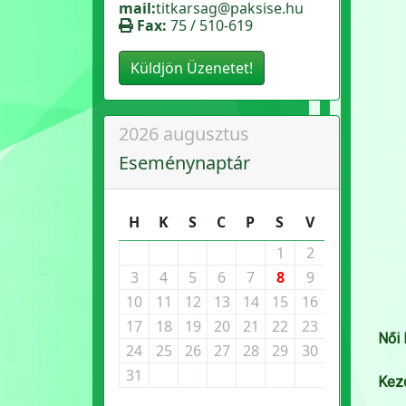
mail:
titkarsag@paksise.hu
Fax:
75 / 510-619
Küldjön Üzenetet!
2026 augusztus
Eseménynaptár
H
K
S
C
P
S
V
1
2
3
4
5
6
7
8
9
10
11
12
13
14
15
16
17
18
19
20
21
22
23
Női 
24
25
26
27
28
29
30
31
Kez