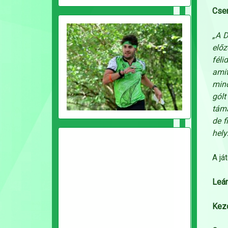
Cser
„A D
elő
féli
ami
mind
gólt
táma
de f
hely
A já
Leá
Kez