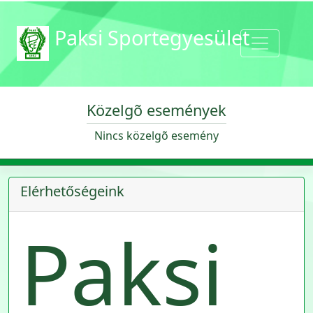
Paksi Sportegyesület
Közelgõ események
Nincs közelgõ esemény
Elérhetőségeink
Paksi