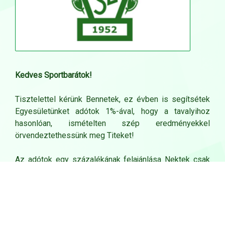
Kedves Sportbarátok!
Tisztelettel kérünk Bennetek, ez évben is segítsétek
Egyesületünket adótok 1%-ával, hogy a tavalyihoz
hasonlóan, ismételten szép eredményekkel
örvendeztethessünk meg Titeket!
Az adótok egy százalékának felajánlása Nektek csak
egy formanyomtatvány kitöltése, a klubunk égisze alatt
sportolók számára viszont óriási segítség. A befolyt
összeg a karate, ritmikus gimnasztika, ökölvívás,
tájfutás, tenisz szakosztályban sportolók munkáját
segíti.