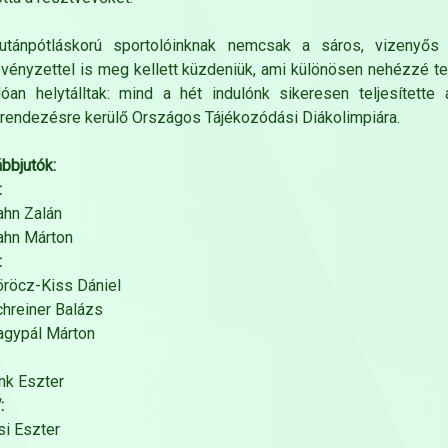
utánpótláskorú sportolóinknak nemcsak a sáros, vizenyős 
övényzettel is meg kellett küzdeniük, ami különösen nehézzé te
lóan helytálltak: mind a hét indulónk sikeresen teljesített
endezésre kerülő Országos Tájékozódási Diákolimpiára.
bbjutók:
:
ahn Zalán
ahn Márton
:
öröcz-Kiss Dániel
chreiner Balázs
agypál Márton
ink Eszter
:
i Eszter