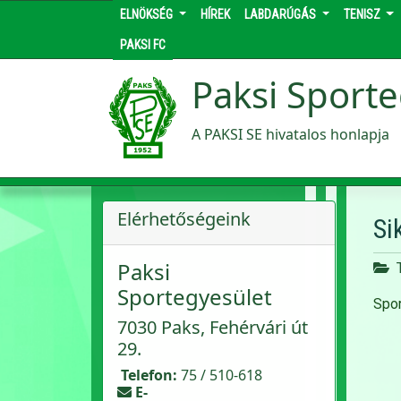
ELNÖKSÉG
HÍREK
LABDARÚGÁS
TENISZ
PAKSI FC
Paksi Sporte
A PAKSI SE hivatalos honlapja
Elérhetőségeink
Si
Paksi
Sportegyesület
Spor
7030 Paks, Fehérvári út
29.
Telefon:
75 / 510-618
E-