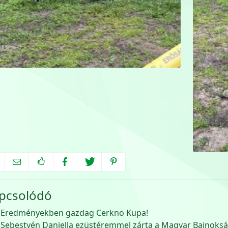
pcsolódó
Eredményekben gazdag Cerkno Kupa!
Sebestyén Daniella ezüstéremmel zárta a Magyar Bajnoks