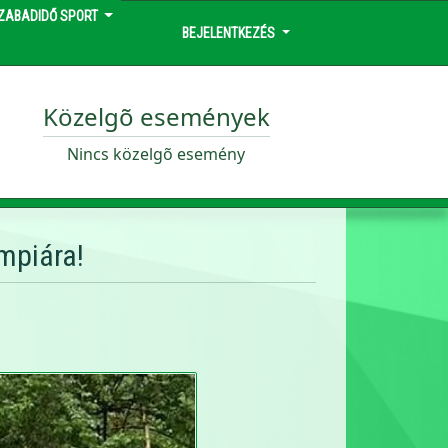
ZABADIDŐ SPORT
BEJELENTKEZÉS
Közelgõ események
Nincs közelgõ esemény
mpiára!