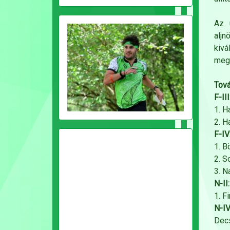
Az 
aljn
kivá
megr
Tová
F-III
1. H
2. H
F-IV
1. B
2. S
3. N
N-II:
1. F
N-IV
Decs