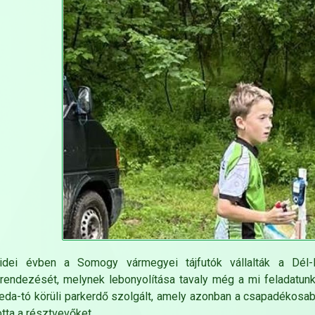
idei évben a Somogy vármegyei tájfutók vállalták a Dél-D
endezését, melynek lebonyolítása tavaly még a mi feladatunk v
da-tó körüli parkerdő szolgált, amely azonban a csapadékosab
totta a résztvevőket.