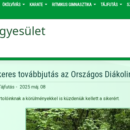
ÖKÖLVÍVÁS
KARATE
RITMIKUS GIMNASZTIKA
TÁJFUTÁS
S
gyesület
keres továbbjutás az Országos Diákoli
Tájfutás
-
2025 máj. 08
tolóinknak a körülményekkel is küzdeniük kellett a sikerért.