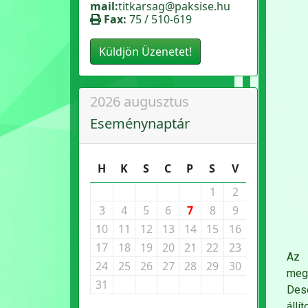
mail:
titkarsag@paksise.hu
Fax:
75 / 510-619
Küldjön Üzenetet!
2026 augusztus
Eseménynaptár
H
K
S
C
P
S
V
1
2
3
4
5
6
7
8
9
10
11
12
13
14
15
16
17
18
19
20
21
22
23
Az 
24
25
26
27
28
29
30
megr
31
Dese
állí