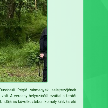
unántúli Régió vármegyék selejtezőjének
olt. A verseny helyszínéül ezúttal a festői
b időjárás következtében komoly kihívás elé