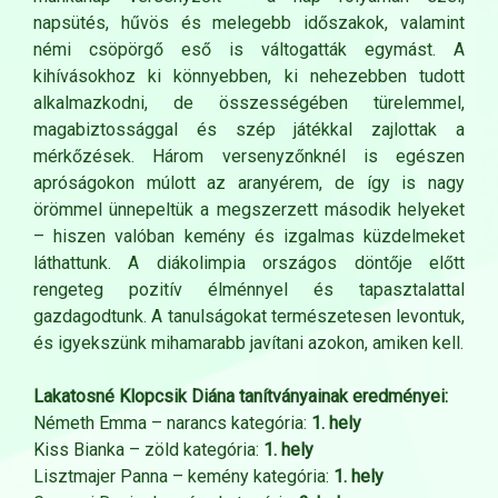
napsütés, hűvös és melegebb időszakok, valamint
némi csöpörgő eső is váltogatták egymást. A
kihívásokhoz ki könnyebben, ki nehezebben tudott
alkalmazkodni, de összességében türelemmel,
magabiztossággal és szép játékkal zajlottak a
mérkőzések. Három versenyzőnknél is egészen
apróságokon múlott az aranyérem, de így is nagy
örömmel ünnepeltük a megszerzett második helyeket
– hiszen valóban kemény és izgalmas küzdelmeket
láthattunk. A diákolimpia országos döntője előtt
rengeteg pozitív élménnyel és tapasztalattal
gazdagodtunk. A tanulságokat természetesen levontuk,
és igyekszünk mihamarabb javítani azokon, amiken kell.
Lakatosné Klopcsik Diána tanítványainak eredményei:
Németh Emma – narancs kategória:
1. hely
Kiss Bianka – zöld kategória:
1. hely
Lisztmajer Panna – kemény kategória:
1. hely