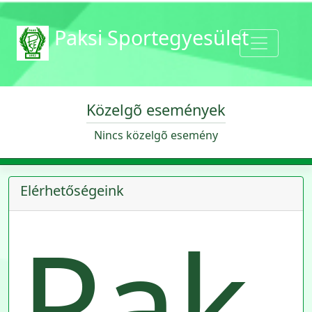
Paksi Sportegyesület
Közelgõ események
Nincs közelgõ esemény
Elérhetőségeink
Pak