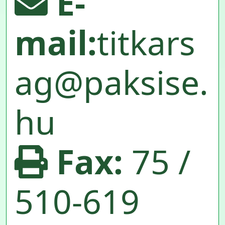
E-
mail:
titkars
ag@paksise.
hu
Fax:
75 /
510-619