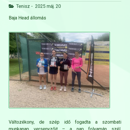
Tenisz
-
2025 máj. 20
Baja Head állomás
Változékony, de szép idő fogadta a szombati
munkanap versenyzőit – a nap folyamán szél,