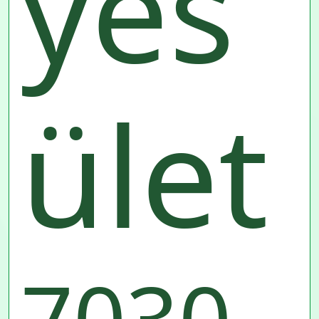
yes
ület
7030