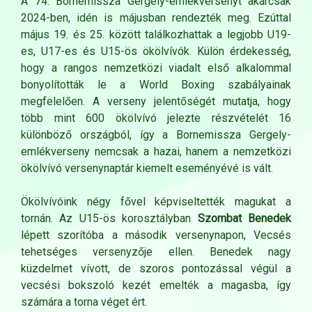
A 74. Bornemissza Gergely-emlékversenyt akárcsak
2024-ben, idén is májusban rendezték meg. Ezúttal
május 19. és 25. között találkozhattak a legjobb U19-
es, U17-es és U15-ös ökölvívók. Külön érdekesség,
hogy a rangos nemzetközi viadalt első alkalommal
bonyolították le a World Boxing szabályainak
megfelelően. A verseny jelentőségét mutatja, hogy
több mint 600 ökölvívó jelezte részvételét 16
különböző országból, így a Bornemissza Gergely-
emlékverseny nemcsak a hazai, hanem a nemzetközi
ökölvívó versenynaptár kiemelt eseményévé is vált.
Ökölvívóink négy fővel képviseltették magukat a
tornán. Az U15-ös korosztályban
Szombat Benedek
lépett szorítóba a második versenynapon, Vecsés
tehetséges versenyzője ellen. Benedek nagy
küzdelmet vívott, de szoros pontozással végül a
vecsési bokszoló kezét emelték a magasba, így
számára a torna véget ért.