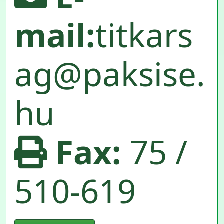
mail:
titkars
ag@paksise.
hu
Fax:
75 /
510-619