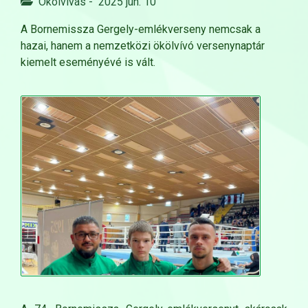
Ökölvívás
-
2025 jún. 10
A Bornemissza Gergely-emlékverseny nemcsak a
hazai, hanem a nemzetközi ökölvívó versenynaptár
kiemelt eseményévé is vált.