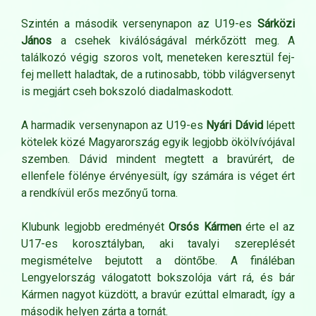
Szintén a második versenynapon az U19-es
Sárközi
János
a csehek kiválóságával mérkőzött meg. A
találkozó végig szoros volt, meneteken keresztül fej-
fej mellett haladtak, de a rutinosabb, több világversenyt
is megjárt cseh bokszoló diadalmaskodott.
A harmadik versenynapon az U19-es
Nyári Dávid
lépett
kötelek közé Magyarország egyik legjobb ökölvívójával
szemben. Dávid mindent megtett a bravúrért, de
ellenfele fölénye érvényesült, így számára is véget ért
a rendkívül erős mezőnyű torna.
Klubunk legjobb eredményét
Orsós Kármen
érte el az
U17-es korosztályban, aki tavalyi szereplését
megismételve bejutott a döntőbe. A fináléban
Lengyelország válogatott bokszolója várt rá, és bár
Kármen nagyot küzdött, a bravúr ezúttal elmaradt, így a
második helyen zárta a tornát.