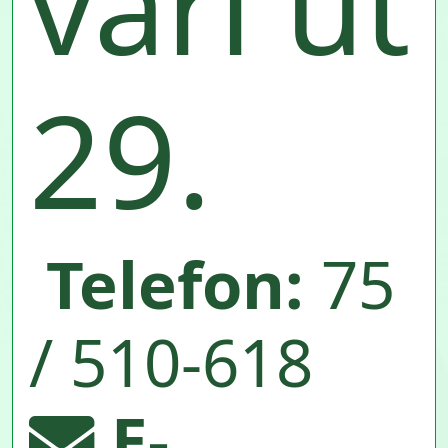
vári út
29.
Telefon:
75
/ 510-618
E-