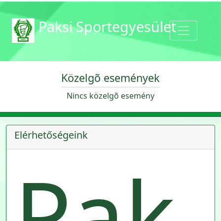
Paksi Sportegyesület
Közelgõ események
Nincs közelgõ esemény
Elérhetőségeink
Pak