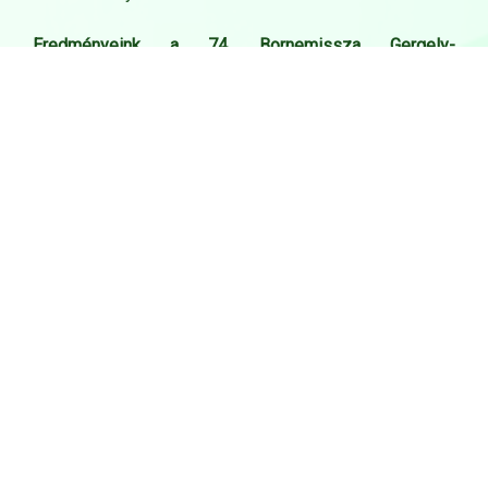
Eredményeink a 74. Bornemissza Gergely-
emlékversenyen:
U15: Szombat Benedek – V. hely
U19: Nyári Dávid – V. hely
U19: Sárközi János – V. hely
U17: Orsós Kármen – II. hely
Szép volt, PSE!