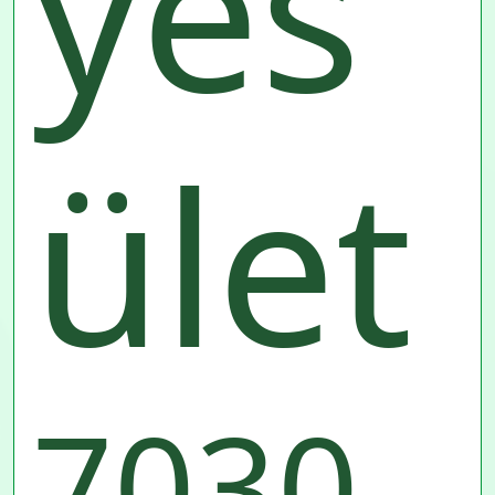
yes
ület
7030