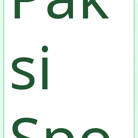
si
Spo