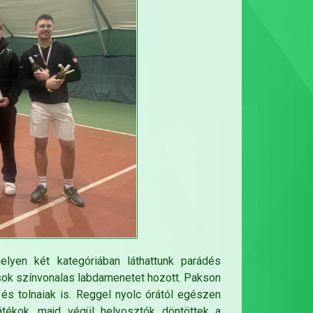
elyen két kategóriában láthattunk parádés
ok színvonalas labdamenetet hozott. Pakson
 és tolnaiak is. Reggel nyolc órától egészen
átékok, majd végül helyosztók döntöttek a