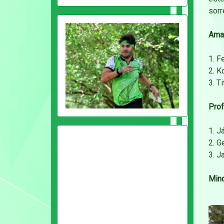
sorr
Amat
1. F
2. K
3. T
Profi
1. J
2. G
3. J
Mind