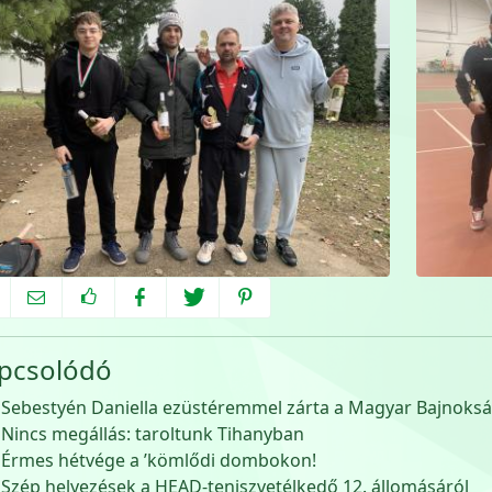
pcsolódó
Sebestyén Daniella ezüstéremmel zárta a Magyar Bajnoks
Nincs megállás: taroltunk Tihanyban
Érmes hétvége a ’kömlődi dombokon!
Szép helyezések a HEAD-teniszvetélkedő 12. állomásáról