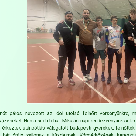
enöt páros nevezett az idei utolsó felnőtt versenyünkre, m
őzéseket. Nem csoda tehát, Mikulás-napi rendezvényünk sok-s
l érkeztek utánpótlás-válogatott budapesti gyerekek, felnőttek
e hét óráig zajlottak a küzdelmek. Körmérkőzések, keresztj