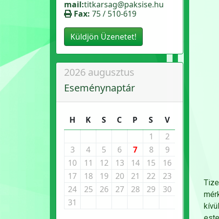
mail:
titkarsag@paksise.hu
Fax:
75 / 510-619
Küldjön Üzenetet!
2026 augusztus
Eseménynaptár
H
K
S
C
P
S
V
1
2
3
4
5
6
7
8
9
10
11
12
13
14
15
16
17
18
19
20
21
22
23
Tiz
24
25
26
27
28
29
30
mérk
31
kívü
est