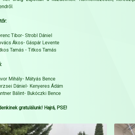
endről.
őr:
erenc Tibor- Strobl Dániel
ovács Ákos- Gáspár Levente
itkos Tamás - Titkos Tamás
:
ávor Mihály- Mátyás Bence
erzsei Dániel- Kenyeres Ádám
antner Bálint- Bukóczki Bence
enkinek gratulálunk! Hajrá, PSE!