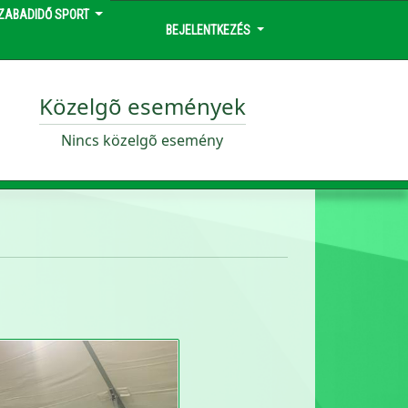
ZABADIDŐ SPORT
BEJELENTKEZÉS
Közelgõ események
Nincs közelgõ esemény