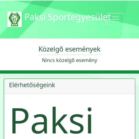
Paksi Sportegyesület
Közelgõ események
Nincs közelgõ esemény
Elérhetőségeink
Paksi