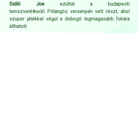
Sidló Joe
ezúttal a budapesti
teniszvetélkedő Pillangós versenyén vett részt, ahol
szuper játékkal végül a dobogó legmagasabb fokára
állhatott.
Gratulálunk
teniszezőnknek, és sok sikert kívánunk a
jövő héten esedékes Head-versenysorozat második
állomásán Székesfehérváron!
Hajrá, PSE!
Kapcsolódó
Sebestyén Daniella ezüstéremmel zárta a
Magyar Bajnokságot
Nincs megállás: taroltunk Tihanyban