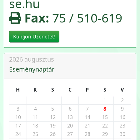
se.hu
Fax:
75 / 510-619
Küldjön Üzenetet!
2026 augusztus
Eseménynaptár
H
K
S
C
P
S
V
1
2
3
4
5
6
7
8
9
10
11
12
13
14
15
16
17
18
19
20
21
22
23
24
25
26
27
28
29
30