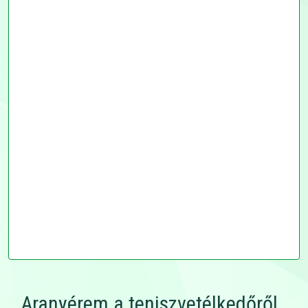
Aranyérem a teniszvetélkedőről