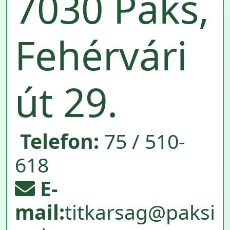
7030 Paks,
Fehérvári
út 29.
Telefon:
75 / 510-
618
E-
mail:
titkarsag@paksi