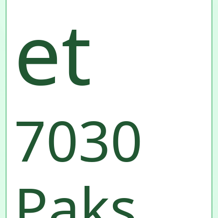
et
7030
Paks,