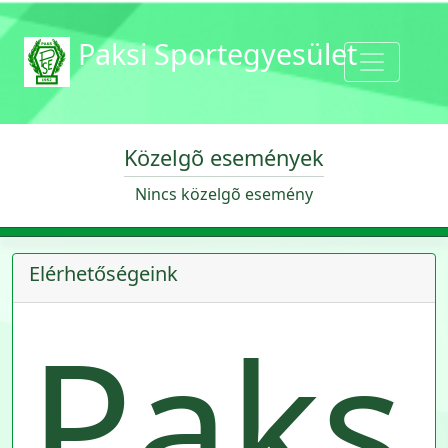
Paksi Sportegyesület
Közelgõ események
Nincs közelgõ esemény
Elérhetőségeink
Paks