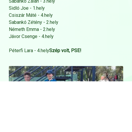
Sabankó Zalán - 3.hely
Sidló Joe - 1.hely
Csiszár Máté - 4.hely
Sabankó Zétény - 2.hely
Németh Emma - 2.hely
Jávor Csenge - 4.hely
Péterfi Lara - 4.hely
Szép volt, PSE!