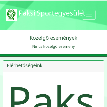
Paksi Sportegyesület
Közelgõ események
Nincs közelgõ esemény
Elérhetőségeink
Paks