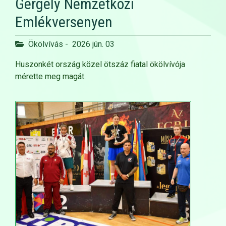
Gergely Nemzetközi
Emlékversenyen
Ökölvívás
-
2026 jún. 03
Huszonkét ország közel ötszáz fiatal ökölvívója
mérette meg magát.