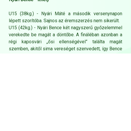
U15 (38kg.) - Nyári Máté a második versenynapon
lépett szorítóba. Sajnos az éremszerzés nem sikerült.
U15 (42kg.) - Nyári Bence két nagyszerű győzelemmel
verekedte be magát a döntőbe. A fináléban azonban a
régi kaposvári „ősi ellenségével” találta magát
szemben, akitől sima vereséget szenvedett, így Bence
ezüstéremmel zárt.
Szép volt, srácok! Hajrá, PSE!