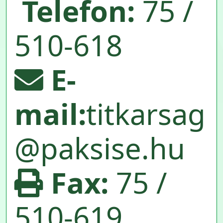
Telefon:
75 /
510-618
E-
mail:
titkarsag
@paksise.hu
Fax:
75 /
510-619