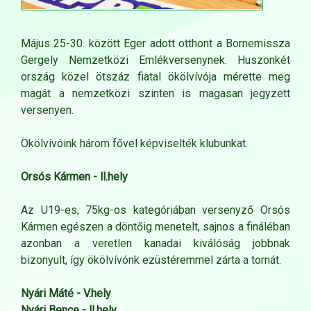
Május 25-30. között Eger adott otthont a Bornemissza
Gergely Nemzetközi Emlékversenynek. Huszonkét
ország közel ötszáz fiatal ökölvívója mérette meg
magát a nemzetközi szinten is magasan jegyzett
versenyen.
Ökölvívóink három fővel képviselték klubunkat.
Orsós Kármen - ll.hely
Az U19-es, 75kg-os kategóriában versenyző Orsós
Kármen egészen a döntőig menetelt, sajnos a fináléban
azonban a veretlen kanadai kiválóság jobbnak
bizonyult, így ökölvívónk ezüstéremmel zárta a tornát.
Nyári Máté - V.hely
Nyári Bence - ll.hely