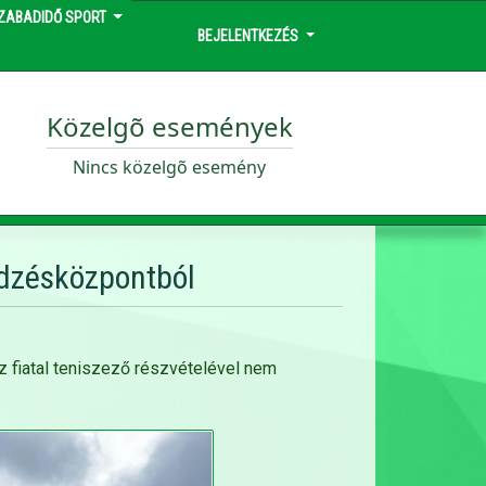
ZABADIDŐ SPORT
BEJELENTKEZÉS
Közelgõ események
Nincs közelgõ esemény
Edzésközpontból
 fiatal teniszező részvételével nem