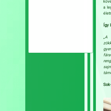
köve
a le
élet
Így 
„A 
zökk
gyer
fára
reng
sajn
támo
Sok-