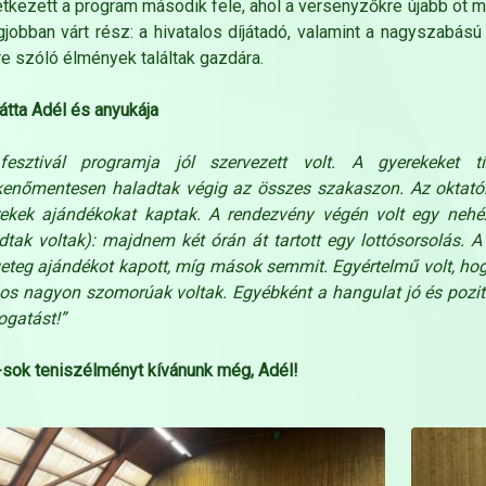
tkezett a program második fele, ahol a versenyzőkre újabb öt m
gjobban várt rész: a hivatalos díjátadó, valamint a nagyszabás
re szóló élmények találtak gazdára.
látta Adél és anyukája
fesztivál programja jól szervezett volt. A gyerekeket tí
enőmentesen haladtak végig az összes szakaszon. Az oktatók 
ekek ajándékokat kaptak. A rendezvény végén volt egy nehéz
dtak voltak): majdnem két órán át tartott egy lottósorsolás.
eteg ajándékot kapott, míg mások semmit. Egyértelmű volt, hog
os nagyon szomorúak voltak. Egyébként a hangulat jó és pozití
gatást!”
sok teniszélményt kívánunk még, Adél!