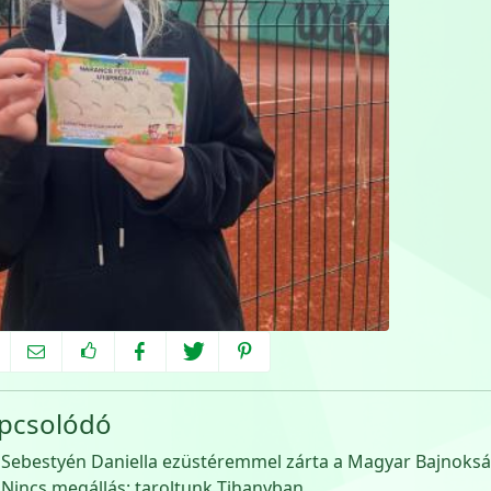
pcsolódó
Sebestyén Daniella ezüstéremmel zárta a Magyar Bajnoks
Nincs megállás: taroltunk Tihanyban