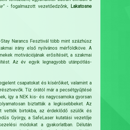
te”
- fogalmazott vezetőedzőnk,
Lakatosne
tay Narancs Fesztivál több mint százhúsz
akmai irány első nyilvános mérföldköve. A
mekek motivációjának erősítését, a szakmai
pítést. Az év egyik legnagyobb utánpótlás-
elent csapatokat és kísérőiket, valamint a
résztvevők. Tíz órától már a pecsétgyűjtésé
ek, így a NEK kis- és nagycsarnoka gyorsan
olyamatosan biztatták a legkisebbeket. Az
t vették birtokba, az érdeklődő szülők és
dűs György, a SafeLaser kutatási vezetője
ezelési módokat a gyakorlatban. Délután