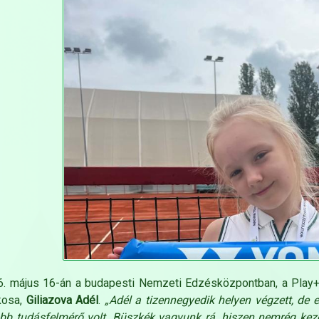
. május 16-án a budapesti Nemzeti Edzésközpontban, a Play+S
kosa,
Giliazova Adél
.
„Adél a tizennegyedik helyen végzett, de 
bb tudásfelmérő volt. Büszkék vagyunk rá, hiszen nemrég kezde