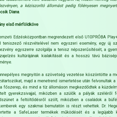
dezvényen, a kéziszorító állomást pedig fölényesen megnyer
csik Diana
.
rány első mérföldköve
emzeti Edzésközpontban megrendezett első U10PRÓBA Play+S
al teniszező részvételével nem egyszeri esemény, egy új sz
ezvény egyszerre szolgálja a tenisz népszerűsítését, a gyer
zajelzés kultúrájának kialakítását és a hosszú távú bázisé
ménye.
nnepélyes megnyitón a szövetség vezetése köszöntötte a megj
átartozókat, majd a menetrend ismertetése után felvonultak a 
 a főszerep, és mind a tíz állomáson megkezdődtek a küzdelm
elt gyerekzsivajjal, miközben a szülők a pályák széléről f
dszünet a feltöltődésről szólt, miközben a családok a büfé
kemberek egy szakmai bemutatón is részt vehettek. Dr. Hege
ertette a SafeLaser termékek működését és a legújabb k