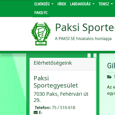
ELNÖKSÉG
HÍREK
LABDARÚGÁS
TENISZ
PAKSI FC
Paksi Sporte
A PAKSI SE hivatalos honlapja
Elérhetőségeink
Gi
Paksi
Sportegyesület
Az e
7030 Paks, Fehérvári út
egys
29.
Telefon:
75 / 510-618
E-