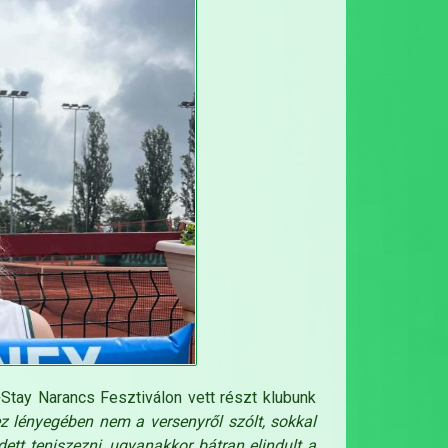
tay Narancs Fesztiválon vett részt klubunk
ez lényegében nem a versenyről szólt, sokkal
tt teniszezni, ugyanakkor bátran elindult a