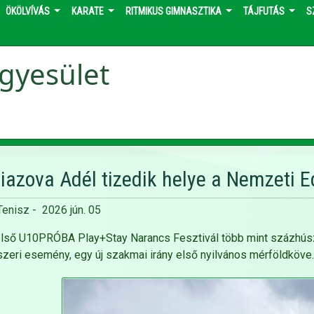
ÖKÖLVÍVÁS
KARATE
RITMIKUS GIMNASZTIKA
TÁJFUTÁS
S
gyesület
liazova Adél tizedik helye a Nemzeti 
Tenisz
-
2026 jún. 05
lső U10PRÓBA Play+Stay Narancs Fesztivál több mint százhúsz
zeri esemény, egy új szakmai irány első nyilvános mérföldköve.