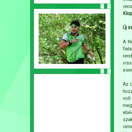
ren
Klop
Új i
A N
fiat
rend
viss
ese
Az ü
hozz
volt
megt
ebé
sza
ism