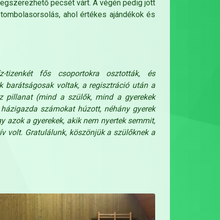
egszerezhető pecsét várt. A végén pedig jött
ú tombolasorsolás, ahol értékes ajándékok és
z-tizenkét fős csoportokra osztották, és
barátságosak voltak, a regisztráció után a
 pillanat (mind a szülők, mind a gyerekek
 A házigazda számokat húzott, néhány gyerek
y azok a gyerekek, akik nem nyertek semmit,
v volt. Gratulálunk, köszönjük a szülőknek a