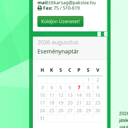
mail:
titkarsag@paksise.hu
Fax:
75 / 510-619
Küldjön Üzenetet!
2026 augusztus
Eseménynaptár
H
K
S
C
P
S
V
1
2
3
4
5
6
7
8
9
10
11
12
13
14
15
16
17
18
19
20
21
22
23
24
25
26
27
28
29
30
2026
31
játé
inká