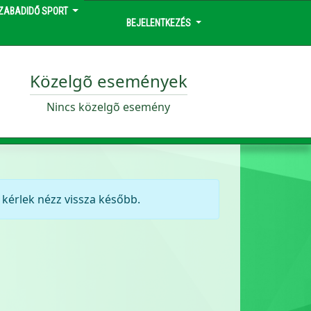
ZABADIDŐ SPORT
BEJELENTKEZÉS
Közelgõ események
Nincs közelgõ esemény
kérlek nézz vissza később.