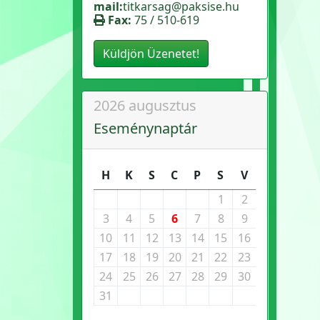
mail:
titkarsag@paksise.hu
Fax:
75 / 510-619
Küldjön Üzenetet!
2026 augusztus
Eseménynaptár
H
K
S
C
P
S
V
1
2
3
4
5
6
7
8
9
10
11
12
13
14
15
16
17
18
19
20
21
22
23
24
25
26
27
28
29
30
31