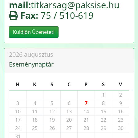
mail:
titkarsag@paksise.hu
Fax:
75 / 510-619
Küldjön Üzenetet!
2026 augusztus
Eseménynaptár
H
K
S
C
P
S
V
1
2
3
4
5
6
7
8
9
10
11
12
13
14
15
16
17
18
19
20
21
22
23
24
25
26
27
28
29
30
31