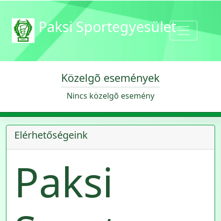
Paksi Sportegyesület
Közelgõ események
Nincs közelgõ esemény
Elérhetőségeink
Paksi