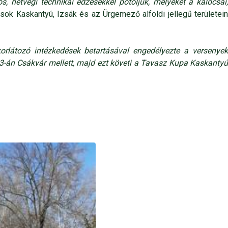
, hétvégi technikai edzésekkel pótoljuk, melyeket a kalocsai,
ások Kaskantyú, Izsák és az Ürgemező alföldi jellegű területei
rlátozó intézkedések betartásával engedélyezte a versenye
13-án Csákvár mellett, majd ezt követi a Tavasz Kupa Kaskantyú