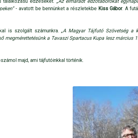
es találkozású edzéseket.
„Az elmaradt edzőtáborokat egynapos
epeken”
- avatott be bennünket a részletekbe
Kiss Gábor
. A fut
kkal is szolgált számunkra.
„A Magyar Tájfutó Szövetség a ko
 első megmérettetésünk a Tavaszi Spartacus Kupa lesz március 
ámol majd, ami tájfutóinkkal történik.