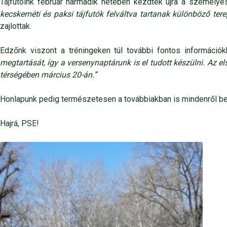
Tájfutóink február harmadik hetében kezdték újra a személy
kecskeméti és paksi tájfutók felváltva tartanak különböző ter
zajlottak.
Edzőnk viszont a tréningeken túl további fontos információ
megtartását, így a versenynaptárunk is el tudott készülni. Az
térségében március 20-án.”
Honlapunk pedig természetesen a továbbiakban is mindenről besz
Hajrá, PSE!