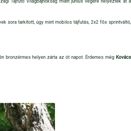
ági Tájfutó Világbajnokság miatt június végére helyezték át a
sora tarkított, úgy mint mobilos tájfutás, 2x2 fős sprintváltó,
én bronzérmes helyen zárta az öt napot. Érdemes még
Kovác