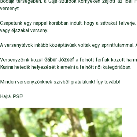
Bodajk térségében, a Gaja-szurdok környékén zajlott az idei 
versenyt.
Csapatunk egy nappal korábban indult, hogy a sátrakat felverje,
vagy éjszakai verseny.
A versenytávok inkább középtávúak voltak egy sprintfutammal. A 
Versenyzőink közül
Gábor József
a felnőtt férfiak között har
Karina
hetedik helyezését kiemelni a felnőtt női kategóriában.
Minden versenyzőnknek szívből gratulálunk! Így tovább!
Hajrá, PSE!