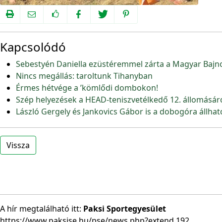
Kapcsolódó
Sebestyén Daniella ezüstéremmel zárta a Magyar Bajn
Nincs megállás: taroltunk Tihanyban
Érmes hétvége a ’kömlődi dombokon!
Szép helyezések a HEAD-teniszvetélkedő 12. állomásár
László Gergely és Jankovics Gábor is a dobogóra állhat
Vissza
A hír megtalálható itt:
Paksi Sportegyesület
https://www.paksise.hu/pse/news.php?extend.192