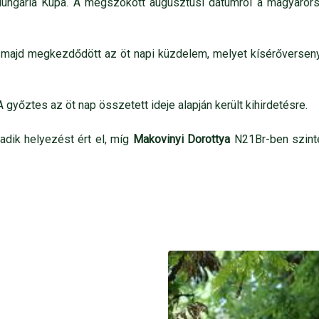
Hungária Kupa. A megszokott augusztusi dátumról a magyarorsz
 majd megkezdődött az öt napi küzdelem, melyet kísérőversenyek 
győztes az öt nap összetett ideje alapján került kihirdetésre.
madik helyezést ért el, míg
Makovinyi Dorottya
N21Br-ben szint