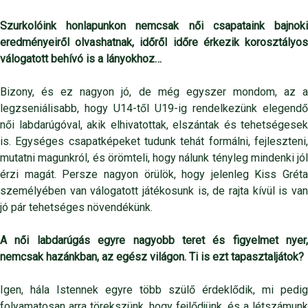
Szurkolóink honlapunkon nemcsak női csapataink bajnoki
eredményeiről olvashatnak, időről időre érkezik korosztályos
válogatott behívó is a lányokhoz…
Bizony, és ez nagyon jó, de még egyszer mondom, az a
legzseniálisabb, hogy U14-től U19-ig rendelkezünk elegendő
női labdarúgóval, akik elhivatottak, elszántak és tehetségesek
is. Egységes csapatképeket tudunk tehát formálni, fejleszteni,
mutatni magunkról, és örömteli, hogy nálunk tényleg mindenki jól
érzi magát. Persze nagyon örülök, hogy jelenleg Kiss Gréta
személyében van válogatott játékosunk is, de rajta kívül is van
jó pár tehetséges növendékünk.
A női labdarúgás egyre nagyobb teret és figyelmet nyer,
nemcsak hazánkban, az egész világon. Ti is ezt tapasztaljátok?
Igen, hála Istennek egyre több szülő érdeklődik, mi pedig
folyamatosan arra törekszünk, hogy fejlődjünk, és a létszámunk