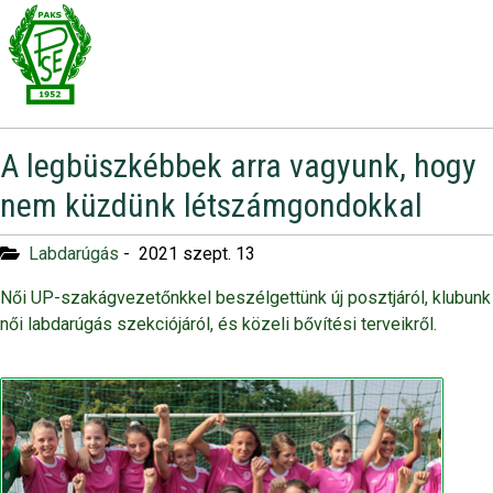
A legbüszkébbek arra vagyunk, hogy
nem küzdünk létszámgondokkal
Labdarúgás
-
2021 szept. 13
Női UP-szakágvezetőnkkel beszélgettünk új posztjáról, klubunk
női labdarúgás szekciójáról, és közeli bővítési terveikről.