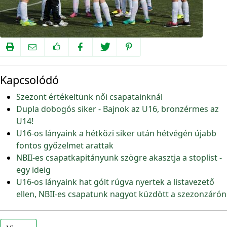
Kapcsolódó
Szezont értékeltünk női csapatainknál
Dupla dobogós siker - Bajnok az U16, bronzérmes az
U14!
U16-os lányaink a hétközi siker után hétvégén újabb
fontos győzelmet arattak
NBII-es csapatkapitányunk szögre akasztja a stoplist -
egy ideig
U16-os lányaink hat gólt rúgva nyertek a listavezető
ellen, NBII-es csapatunk nagyot küzdött a szezonzárón