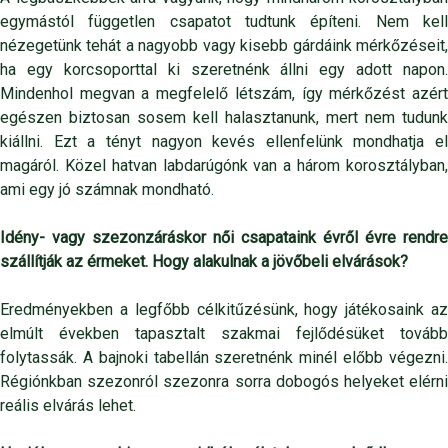
egymástól független csapatot tudtunk építeni. Nem kell
nézegetünk tehát a nagyobb vagy kisebb gárdáink mérkőzéseit,
ha egy korcsoporttal ki szeretnénk állni egy adott napon.
Mindenhol megvan a megfelelő létszám, így mérkőzést azért
egészen biztosan sosem kell halasztanunk, mert nem tudunk
kiállni. Ezt a tényt nagyon kevés ellenfelünk mondhatja el
magáról. Közel hatvan labdarúgónk van a három korosztályban,
ami egy jó számnak mondható.
Idény- vagy szezonzáráskor női csapataink évről évre rendre
szállítják az érmeket. Hogy alakulnak a jövőbeli elvárások?
Eredményekben a legfőbb célkitűzésünk, hogy játékosaink az
elmúlt években tapasztalt szakmai fejlődésüket tovább
folytassák. A bajnoki tabellán szeretnénk minél előbb végezni.
Régiónkban szezonról szezonra sorra dobogós helyeket elérni
reális elvárás lehet.