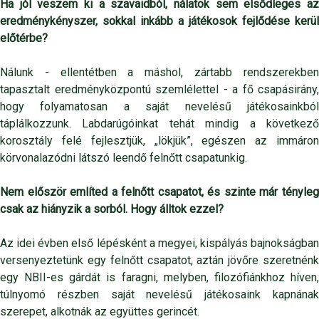
Ha jól veszem ki a szavaidból, nálatok sem elsődleges az
eredménykényszer, sokkal inkább a játékosok fejlődése kerül
előtérbe?
Nálunk - ellentétben a máshol, zártabb rendszerekben
tapasztalt eredményközpontú szemlélettel - a fő csapásirány,
hogy folyamatosan a saját nevelésű játékosainkból
táplálkozzunk. Labdarúgóinkat tehát mindig a következő
korosztály felé fejlesztjük, „lökjük”, egészen az immáron
körvonalazódni látszó leendő felnőtt csapatunkig.
Nem először említed a felnőtt csapatot, és szinte már tényleg
csak az hiányzik a sorból. Hogy álltok ezzel?
Az idei évben első lépésként a megyei, kispályás bajnokságban
versenyeztetünk egy felnőtt csapatot, aztán jövőre szeretnénk
egy NBII-es gárdát is faragni, melyben, filozófiánkhoz híven,
túlnyomó részben saját nevelésű játékosaink kapnának
szerepet, alkotnák az együttes gerincét.