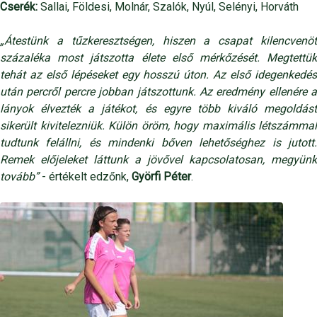
Cserék:
Sallai, Földesi, Molnár, Szalók, Nyúl, Selényi, Horváth
„Átestünk a tűzkeresztségen, hiszen a csapat kilencvenöt
százaléka most játszotta élete első mérkőzését. Megtettük
tehát az első lépéseket egy hosszú úton. Az első idegenkedés
után percről percre jobban játszottunk. Az eredmény ellenére a
lányok élvezték a játékot, és egyre több kiváló megoldást
sikerült kivitelezniük. Külön öröm, hogy maximális létszámmal
tudtunk felállni, és mindenki bőven lehetőséghez is jutott.
Remek előjeleket láttunk a jövővel kapcsolatosan, megyünk
tovább”
- értékelt edzőnk,
Györfi Péter
.