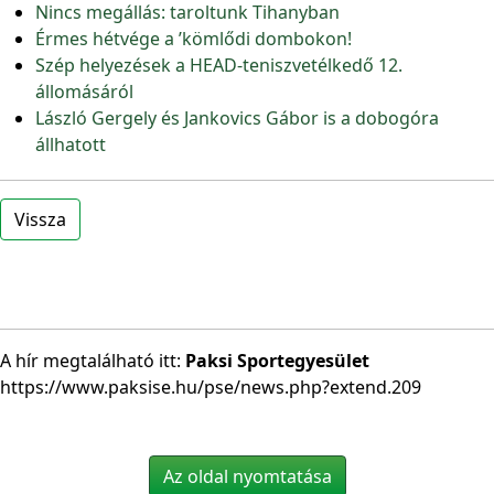
Nincs megállás: taroltunk Tihanyban
Érmes hétvége a ’kömlődi dombokon!
Szép helyezések a HEAD-teniszvetélkedő 12.
állomásáról
László Gergely és Jankovics Gábor is a dobogóra
állhatott
Vissza
A hír megtalálható itt:
Paksi Sportegyesület
https://www.paksise.hu/pse/news.php?extend.209
Az oldal nyomtatása