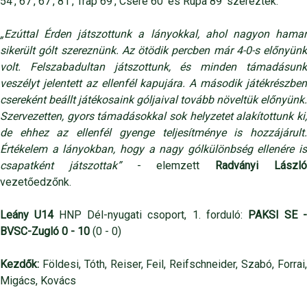
54’, 67’, 67’, 81’, Trap 69’, Csere 60’ és Rupa 89’ szerezték.
„Ezúttal Érden játszottunk a lányokkal, ahol nagyon hamar
sikerült gólt szereznünk. Az ötödik percben már 4-0-s előnyünk
volt. Felszabadultan játszottunk, és minden támadásunk
veszélyt jelentett az ellenfél kapujára. A második játékrészben
csereként beállt játékosaink góljaival tovább növeltük előnyünk.
Szervezetten, gyors támadásokkal sok helyzetet alakítottunk ki,
de ehhez az ellenfél gyenge teljesítménye is hozzájárult.
Értékelem a lányokban, hogy a nagy gólkülönbség ellenére is
csapatként játszottak”
- elemzett
Radványi Lászl
vezetőedzőnk.
Leány U14
HNP Dél-nyugati csoport, 1. forduló:
PAKSI SE 
BVSC-Zugló 0 - 10
(0 - 0)
Kezdők:
Földesi, Tóth, Reiser, Feil, Reifschneider, Szabó, Forrai,
Migács, Kovács