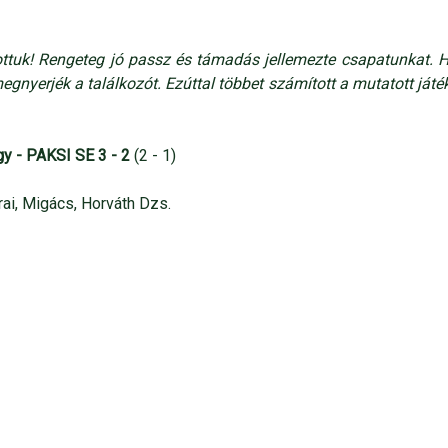
ottuk! Rengeteg jó passz és támadás jellemezte csapatunkat. 
gnyerjék a találkozót. Ezúttal többet számított a mutatott játék
y - PAKSI SE 3 - 2
(2 - 1)
rai, Migács, Horváth Dzs.