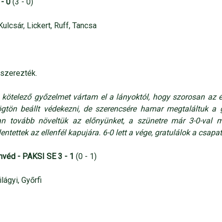
- 0
(3 - 0)
ulcsár, Lickert, Ruff, Tancsa
’ szerezték.
el, kötelező győzelmet vártam el a lányoktól, hogy szorosan 
 rögtön beállt védekezni, de szerencsére hamar megtaláltuk a
san tovább növeltük az előnyünket, a szünetre már 3-0-val 
ntettek az ellenfél kapujára. 6-0 lett a vége, gratulálok a csapa
véd - PAKSI SE 3 - 1
(0 - 1)
lágyi, Győrfi