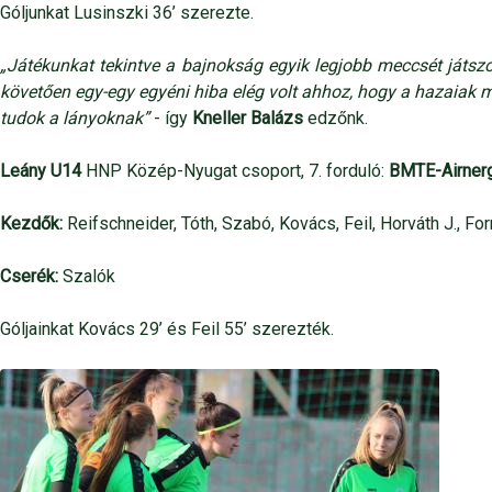
Góljunkat Lusinszki 36’ szerezte.
„Játékunkat tekintve a bajnokság egyik legjobb meccsét játsz
követően egy-egy egyéni hiba elég volt ahhoz, hogy a hazaiak me
tudok a lányoknak”
- így
Kneller Balázs
edzőnk.
Leány U14
HNP Közép-Nyugat csoport, 7. forduló:
BMTE-Airnerg
Kezdők:
Reifschneider, Tóth, Szabó, Kovács, Feil, Horváth J., For
Cserék:
Szalók
Góljainkat Kovács 29’ és Feil 55’ szerezték.