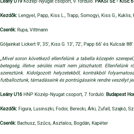
Leány U19
Közép-Nyugat csoport, 9. forduló:
PAKSI SE - KISE 6 
Kezdők:
Lengyel, Papp, Kiss L., Trapp, Somogyi, Kiss G., Kuklis, K
Cserék:
Rupa, Vittmann
Góljainkat Lickert 9’, 35’, Kiss G. 13’, 72’, Papp 66’ és Kulcsár 88
„Mivel soron következő ellenfelünk a tabella közepén szerep
betegség, illetve sérülés miatt nem játszhatott. Ellenfelünk
szereztünk. Kidolgozott helyzetekből, kontrákból folyamato
futballoztunk, támadásaink és pontrúgásaink rendre veszélyt jele
Leány U16
HNP Közép-Nyugat csoport, 7. forduló:
Budapest Hon
Kezdők:
Figura, Lusinszki, Fodor, Berecki, Árki, Zufall, Szajkó, Szi
Cserék:
Bachusz, Szűcs, Asztalos, Bogdán, Kapéter