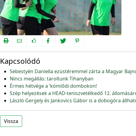
Kapcsolódó
Sebestyén Daniella ezüstéremmel zárta a Magyar Bajn
Nincs megállás: taroltunk Tihanyban
Érmes hétvége a ’kömlődi dombokon!
Szép helyezések a HEAD-teniszvetélkedő 12. állomásár
László Gergely és Jankovics Gábor is a dobogóra állhat
Vissza