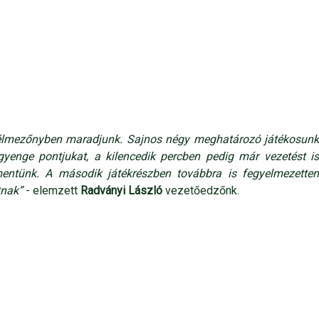
az élmezőnyben maradjunk. Sajnos négy meghatározó játékosunk
 gyenge pontjukat, a kilencedik percben pedig már vezetést is
mentünk. A második játékrészben továbbra is fegyelmezetten
tnak”
- elemzett
Radványi László
vezetőedzőnk.