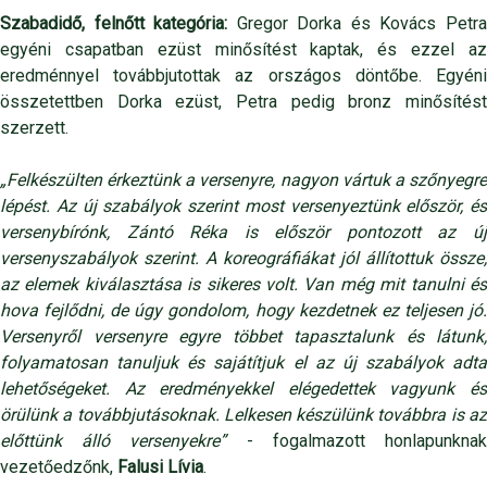
Szabadidő, felnőtt kategória:
Gregor Dorka és Kovács Petr
egyéni csapatban ezüst minősítést kaptak, és ezzel az
eredménnyel továbbjutottak az országos döntőbe. Egyéni
összetettben Dorka ezüst, Petra pedig bronz minősítést
szerzett.
„Felkészülten érkeztünk a versenyre, nagyon vártuk a szőnyegre
lépést. Az új szabályok szerint most versenyeztünk először, és
versenybírónk, Zántó Réka is először pontozott az új
versenyszabályok szerint. A koreográfiákat jól állítottuk össze,
az elemek kiválasztása is sikeres volt. Van még mit tanulni és
hova fejlődni, de úgy gondolom, hogy kezdetnek ez teljesen jó.
Versenyről versenyre egyre többet tapasztalunk és látunk,
folyamatosan tanuljuk és sajátítjuk el az új szabályok adta
lehetőségeket. Az eredményekkel elégedettek vagyunk és
örülünk a továbbjutásoknak. Lelkesen készülünk továbbra is az
előttünk álló versenyekre”
- fogalmazott honlapunkna
vezetőedzőnk,
Falusi Lívia
.