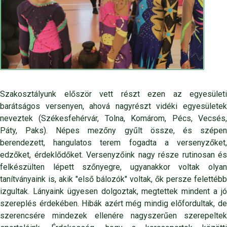
Szakosztályunk először vett részt ezen az egyesületi
barátságos versenyen, ahová nagyrészt vidéki egyesületek
neveztek (Székesfehérvár, Tolna, Komárom, Pécs, Vecsés,
Páty, Paks). Népes mezőny gyűlt össze, és szépen
berendezett, hangulatos terem fogadta a versenyzőket,
edzőket, érdeklődőket. Versenyzőink nagy része rutinosan és
felkészülten lépett szőnyegre, ugyanakkor voltak olyan
tanítványaink is, akik "első bálozók" voltak, ők persze felettébb
izgultak. Lányaink ügyesen dolgoztak, megtettek mindent a jó
szereplés érdekében. Hibák azért még mindig előfordultak, de
szerencsére mindezek ellenére nagyszerűen szerepeltek