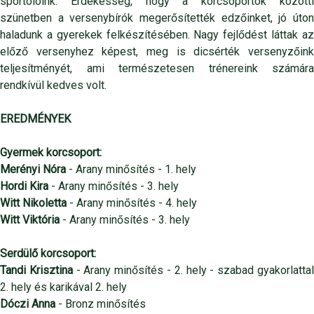
sportolóink. Érdekesség, hogy a korcsoportok közötti
szünetben a versenybírók megerősítették edzőinket, jó úton
haladunk a gyerekek felkészítésében. Nagy fejlődést láttak az
előző versenyhez képest, meg is dicsérték versenyzőink
teljesítményét, ami természetesen trénereink számára
rendkívül kedves volt.
EREDMÉNYEK
Gyermek korcsoport:
Merényi Nóra
- Arany minősítés - 1. hely
Hordi Kira
- Arany minősítés - 3. hely
Witt Nikoletta
- Arany minősítés - 4. hely
Witt Viktória
- Arany minősítés - 3. hely
Serdülő korcsoport:
Tandi Krisztina
- Arany minősítés - 2. hely - szabad gyakorlatta
2. hely és karikával 2. hely
Dóczi Anna
- Bronz minősítés