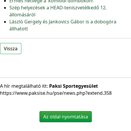
Érmes hétvége a ’kömlődi dombokon!
Szép helyezések a HEAD-teniszvetélkedő 12.
állomásáról
László Gergely és Jankovics Gábor is a dobogóra
állhatott
Vissza
A hír megtalálható itt:
Paksi Sportegyesület
https://www.paksise.hu/pse/news.php?extend.358
Az oldal nyomtatása