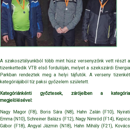
A szakosztályunkból több mint húsz versenyzőnk vett részt a
tizenkettedik VTB első fordulóján, melyet a szekszárdi Energia
Parkban rendeztek meg a helyi tájfutók. A verseny tizenkét
kategóriájából tíz paksi győzelem született.
Kategóriánkénti győztesek, zárójelben a kategória
megjelölésével:
Nagy Magor (F8), Boris Sára (N8), Hahn Zalán (F10), Nyirati
Emma (N10), Schreiner Balázs (F12), Nagy Nimród (F14), Kepics
Gábor (F18), Angyal Jázmin (N18), Hahn Mihály (F21), Kovács