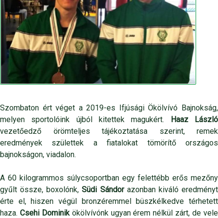
Szombaton ért véget a 2019-es Ifjúsági Ökölvívó Bajnokság,
melyen sportolóink újból kitettek magukért.
Haaz Lászl
vezetőedző örömteljes tájékoztatása szerint, remek
eredmények születtek a fiatalokat tömörítő országos
bajnokságon, viadalon.
A 60 kilogrammos súlycsoportban egy felettébb erős mezőny
gyűlt össze, boxolónk,
Südi Sándor
azonban kiváló eredmény
érte el, hiszen végül bronzéremmel büszkélkedve térhetett
haza.
Csehi Dominik
ökölvívónk ugyan érem nélkül zárt, de vel