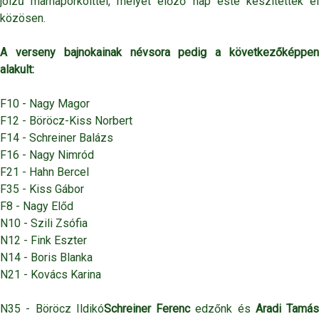
jóízű marhapörkölttel, melyet előző nap este készítettek el
közösen.
A verseny bajnokainak névsora pedig a következőképpen
alakult:
F10 - Nagy Magor
F12 - Böröcz-Kiss Norbert
F14 - Schreiner Balázs
F16 - Nagy Nimród
F21 - Hahn Bercel
F35 - Kiss Gábor
F8 - Nagy Előd
N10 - Szili Zsófia
N12 - Fink Eszter
N14 - Boris Blanka
N21 - Kovács Karina
N35 - Böröcz Ildikó
Schreiner Ferenc
edzőnk és
Aradi Tamás