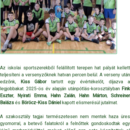
Az iskolai sportszerekből felállított terepen hat pályát kellett
teljesíteni a versenyzőknek hatvan percen belül. A verseny után
edzőnk,
Kiss Gábor
tartott egy évértékelőt, díjazva a
legjobbakat. 2025-ös év alapján utánpótlás-korosztályban
Fink
Eszter
,
Nyirati Emma
,
Hahn Zalán
,
Hahn Márton
,
Schreine
Balázs
és
Böröcz-Kiss Dániel
kapott elismerésül jutalmat.
A szakosztály tagjai természetesen nem mentek haza üres
gyomorral, a betevő falatokról a felnőttek gondoskodtak egy