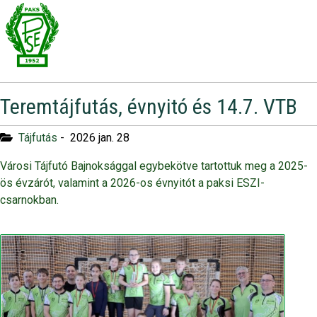
Teremtájfutás, évnyitó és 14.7. VTB
Tájfutás
-
2026 jan. 28
Városi Tájfutó Bajnoksággal egybekötve tartottuk meg a 2025-
ös évzárót, valamint a 2026-os évnyitót a paksi ESZI-
csarnokban.