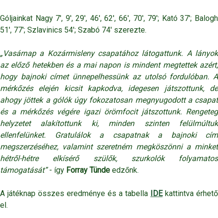
Góljainkat Nagy 7', 9', 29', 46', 62', 66', 70', 79'; Kató 37'; Balogh
51', 77'; Szlavinics 54'; Szabó 74' szerezte.
„Vasárnap a Kozármisleny csapatához látogattunk. A lányok
az előző hetekben és a mai napon is mindent megtettek azért,
hogy bajnoki címet ünnepelhessünk az utolsó fordulóban. A
mérkőzés elején kicsit kapkodva, idegesen játszottunk, de
ahogy jöttek a gólók úgy fokozatosan megnyugodott a csapat
és a mérkőzés végére igazi örömfocit játszottunk. Rengeteg
helyzetet alakítottunk ki, minden szinten felülmúltuk
ellenfelünket. Gratulálok a csapatnak a bajnoki cím
megszerzéséhez, valamint szeretném megköszönni a minket
hétről-hétre elkísérő szülők, szurkolók folyamatos
támogatását”
- így
Forray Tünde
edzőnk.
A játéknap összes eredménye és a tabella
IDE
kattintva érhető
el.