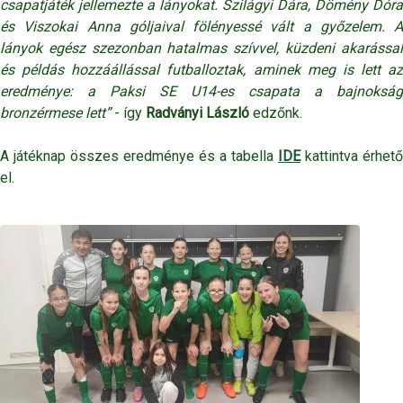
csapatjáték jellemezte a lányokat. Szilágyi Dára, Dömény Dóra
és Viszokai Anna góljaival fölényessé vált a győzelem. A
lányok egész szezonban hatalmas szívvel, küzdeni akarással
és példás hozzáállással futballoztak, aminek meg is lett az
eredménye: a Paksi SE U14-es csapata a bajnokság
bronzérmese lett”
- így
Radványi László
edzőnk.
A játéknap összes eredménye és a tabella
IDE
kattintva érhető
el.