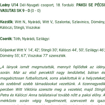
Leány U14
Dél-Nyugati csoport, 18. forduló:
PAKSI SE PÉCSI
VASUTAS SK 9 - 0
(0 - 0)
Kezdők:
Witt N., Nyárádi, Witt V., Szalontai, Szlavinics, Dömény,
Kálóczi, Stingli, Viszokai
Cserék:
Tóth, Nyárádi, Szilágyi
Góljainkat Witt V. 14', 42'; Stingli 30'; Kálóczi 44', 50'; Szilágyi 46';
Dömény 55', 67'; Viszokai 77' szerezték.
„A lányok ismét megmutatták, mennyit fejlődtek az idény
során. Már az első percektől nagy lendülettel, bátran és
magabiztosan futballoztunk, sorra alakítottuk ki a helyzeteket,
és szebbnél szebb támadásokat vezettünk. A tizennegyedik
percben Witt Viktória szerezte meg a vezetést, majd Stingli
Petra és Kálóczi Anna találataival tovább nőtt a paksi előny. A
mérkőzés során végig fegyelmezett, szervezett és igazi