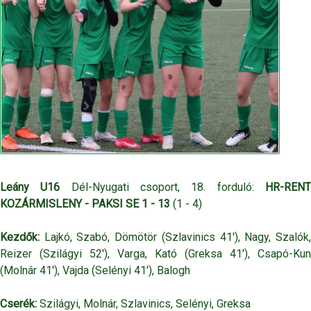
Leány U16
Dél-Nyugati csoport, 18. forduló:
HR-REN
KOZÁRMISLENY -
PAKSI SE 1 - 13
(1 - 4)
Kezdők:
Lajkó, Szabó, Dömötör (Szlavinics 41'), Nagy, Szalók,
Reizer (Szilágyi 52'), Varga, Kató (Greksa 41'), Csapó-Kun
(Molnár 41'), Vajda (Selényi 41'), Balogh
Cserék:
Szilágyi, Molnár, Szlavinics, Selényi, Greksa