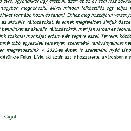
s évre, ugyanakkor úgy érezzük, azért ez az év sem lesz zökk
 nagyban megnehezíti. Mivel minden felkészülés egy teljes 
inket formába hozni és tartani. Ehhez még hozzájárul versenys
 aktuális változásokat, és ennek megfelelően állítjuk össze 
bennünket az aktuális változásokról, mert januárban és februá
tünk szakmai munkáját erősítve és segítve ezzel. Terveink közö
 minél több egyesületi versenyen szeretnénk tanítványainkat ne
n megrendeztünk. A 2022-es évben is szeretnénk nyári tábor
lődésünkre
Falusi Lívia
, aki aztán azt is hozzátette, a városban a
okságot