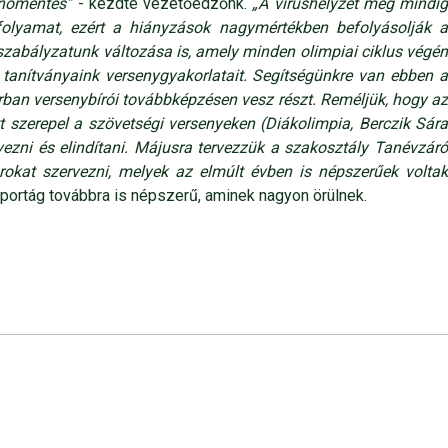
enőmentes”
- kezdte vezetőedzőnk.
„A vírushelyzet még mindi
folyamat, ezért a hiányzások nagymértékben befolyásolják a
zabályzatunk változása is, amely minden olimpiai ciklus végén
tanítványaink versenygyakorlatait. Segítségünkre van ebben a
rban versenybírói továbbképzésen vesz részt. Reméljük, hogy az
tt szerepel a szövetségi versenyeken (Diákolimpia, Berczik Sára
vezni és elindítani. Májusra tervezzük a szakosztály Tanévzáró
okat szervezni, melyek az elmúlt évben is népszerűek voltak
 sportág továbbra is népszerű, aminek nagyon örülnek.