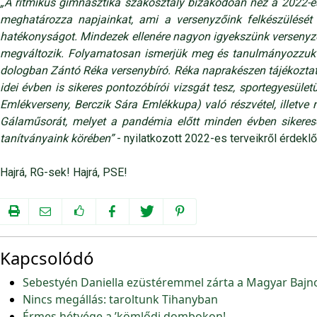
„A ritmikus gimnasztika szakosztály bizakodóan néz a 2022-e
meghatározza napjainkat, ami a versenyzőink felkészülését
hatékonyságot. Mindezek ellenére nagyon igyekszünk versenyző
megváltozik. Folyamatosan ismerjük meg és tanulmányozzuk az
dologban Zántó Réka versenybíró. Réka naprakészen tájékoztat 
idei évben is sikeres pontozóbírói vizsgát tesz, sportegyesüle
Emlékverseny, Berczik Sára Emlékkupa) való részvétel, illetve
Gálaműsorát, melyet a pandémia előtt minden évben sikerese
tanítványaink körében”
- nyilatkozott 2022-es terveikről érdek
Hajrá, RG-sek! Hajrá, PSE!
Kapcsolódó
Sebestyén Daniella ezüstéremmel zárta a Magyar Bajn
Nincs megállás: taroltunk Tihanyban
Érmes hétvége a ’kömlődi dombokon!