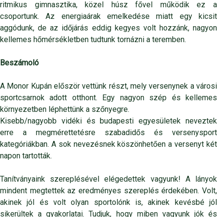
ritmikus gimnasztika, közel húsz fővel működik ez a
csoportunk. Az energiaárak emelkedése miatt egy kicsit
aggódunk, de az időjárás eddig kegyes volt hozzánk, nagyon
kellemes hőmérsékletben tudtunk tornázni a teremben.
Beszámoló
A Monor Kupán először vettünk részt, mely versenynek a városi
sportcsarnok adott otthont. Egy nagyon szép és kellemes
környezetben léphettünk a szőnyegre.
Kisebb/nagyobb vidéki és budapesti egyesületek neveztek
erre a megmérettetésre szabadidős és versenysport
kategóriákban. A sok nevezésnek köszönhetően a versenyt két
napon tartották.
Tanítványaink szereplésével elégedettek vagyunk! A lányok
mindent megtettek az eredményes szereplés érdekében. Volt,
akinek jól és volt olyan sportolónk is, akinek kevésbé jól
sikerültek a gyakorlatai. Tudjuk, hogy miben vagyunk jók és