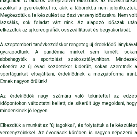
magunkat. A táborok befejeztével elkezdtük az edzésmunkát
azokkal a gyerekekkel is, akik a táborokba nem jelentkeztek.
Megkezdtük a felkészülést az őszi versenyidőszakra. Nem volt
lazsálás, sok feladat várt ránk. Az alapozó időszak után
elkezdtük az új koreográfiák összeállítását és begyakorlását.
A szeptemberi tanévkezdéskor rengeteg új érdeklődő lánykával
gyarapodtunk. A pandémia minket sem kímélt, sokan
abbahagyták a sportolást szakosztályunkban. Mindezek
ellenére az új évad kezdetekor kiderült, sokan szeretnék a
sportágunkat elsajátítani, érdeklődnek a mozgásforma iránt.
Ennek nagyon örülünk!
Az érdeklődők nagy számára való tekintettel az edzés
időpontokon változtatni kellett, de sikerült úgy megoldani, hogy
mindenkinek jó legyen.
Elkezdtük a munkát az "új tagokkal", és folytattuk a felkészülést
versenyzőinkkel. Az óvodások körében is nagyon népszerű a