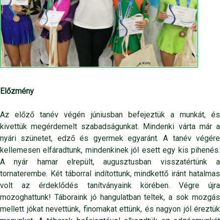
Előzmény
Az előző tanév végén júniusban befejeztük a munkát, és
kivettük megérdemelt szabadságunkat. Mindenki várta már a
nyári szünetet, edző és gyermek egyaránt. A tanév végére
kellemesen elfáradtunk, mindenkinek jól esett egy kis pihenés.
A nyár hamar elrepült, augusztusban visszatértünk a
tornaterembe. Két táborral indítottunk, mindkettő iránt hatalmas
volt az érdeklődés tanítványaink körében. Végre újra
mozoghattunk! Táboraink jó hangulatban teltek, a sok mozgás
mellett jókat nevettünk, finomakat ettünk, és nagyon jól éreztük