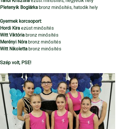
Tandi Krisztina
ezüst minősítés, negyedik hely
Pletenyik Boglárka
bronz minősítés, hatodik hely
Gyermek korcsoport:
Hordi Kira
ezüst minősítés
Witt Viktória
bronz minősítés
Merényi Nóra
bronz minősítés
Witt Nikoletta
bronz minősítés
Szép volt, PSE!