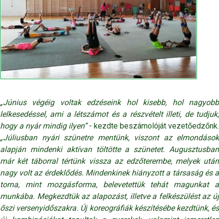
„Június végéig voltak edzéseink hol kisebb, hol nagyobb
lelkesedéssel, ami a létszámot és a részvételt illeti, de tudjuk,
hogy a nyár mindig ilyen”
- kezdte beszámolóját vezetőedzőnk.
„Júliusban nyári szünetre mentünk, viszont az elmondások
alapján mindenki aktívan töltötte a szünetet. Augusztusban
már két táborral tértünk vissza az edzőterembe, melyek után
nagy volt az érdeklődés. Mindenkinek hiányzott a társaság és a
torna, mint mozgásforma, belevetettük tehát magunkat a
munkába. Megkezdtük az alapozást, illetve a felkészülést az új
őszi versenyidőszakra. Új koreográfiák készítésébe kezdtünk, és