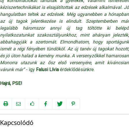
új kombinációkat tanultak a gyerekek, valamint ismeretlen
kéziszertechnikákat is elsajátítottak az edzések alkalmával. Jó
hangulatban teltek az edzések. Még ugyanebben a hónapban
az új tagok jelentkezése is elindult. Szeptemberben már
legalább háromszor annyi új tag töltötte ki belépő
nyilatkozatunkat szakosztályunkhoz, mint ahányan jelezték,
abbahagyják a szertornát. Elmondhatom, hogy sportágunk
ismét a régi fényében tündököl. Az új tanév új tagokat hozott,
és jó úton halad a kemény munka. A versenyzőkkel hamarosan
Monorra utazunk az ősz első versenyére, amit kíváncsian
várunk már”
- így
Falusi Lívia
érdeklődésünkre.
Hajrá, PSE!
Kapcsolódó