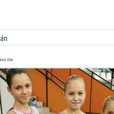
pán
asz óta.