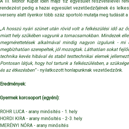
A III. Monor Kupát idén majd’ tíz egyesület részvételével r
rendezést pedig a hazai egyesület vezetőedzőjének és lelkes 
verseny alatt ilyenkor több száz sportoló mutatja meg tudását 
„A hosszú nyári szünet után rövid volt a felkészülési idő az 
miatt hely szűkében vagyunk a tornacsarnokban. Mindezek ellen
megmérettetések alkalmával mindig nagyon izgulunk - mi ed
megbízhatóan szerepeltek, jól mozogtak. Láthatóan sokat fejlő
technika kevés hibával és stabil testtechnikai elemek jellemezt
Pontosan látjuk, hogy hol tartunk a felkészülésben, a szükség
és az étkezésben”
- nyilatkozott honlapunknak vezetőedzőnk.
Eredmények:
Gyermek korcsoport (egyéni):
ROHR LUCA - arany minősítés - 1. hely
HORDI KIRA - arany minősítés - 2-3. hely
MERÉNYI NÓRA - arany minősítés