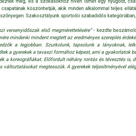
endezték meg, és a szokásokhoz híven ismét egy nyugodt, csal
csapatának köszönhetjük, akik minden alkalommal teljes ellát
a szőnyegen. Szakosztályunk sportolói szabadidős kategóriában, 
őszi versenyidőszak első megmérettetésére”
- kezdte beszámol
ére mindenki mindent megtett az eredményes szereplés érdekében
zők a legjobban. Szurkolunk, tapsolunk a lányoknak, lelke
dtek a gyerekek a tavaszi formához képest, ami a gyakorlatok 
ék a koreográfiákat. Előfordult néhány rontás és tévesztés is, 
es változtatásokat megtesszük. A gyerekek teljesítményével el