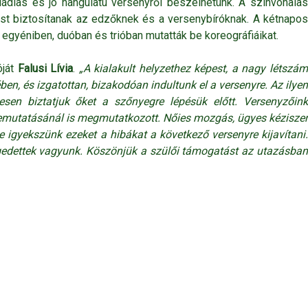
ádias és jó hangulatú versenyről beszélhetünk. A színvonalas
ást biztosítanak az edzőknek és a versenybíróknak. A kétnapos
egyéniben, duóban és trióban mutatták be koreográfiáikat.
óját
Falusi Lívia
.
„A kialakult helyzethez képest, a nagy létszá
, és izgatottan, bizakodóan indultunk el a versenyre. Az ilyen
sen biztatjuk őket a szőnyegre lépésük előtt. Versenyzőink
bemutatásánál is megmutatkozott. Nőies mozgás, ügyes kéziszer
de igyekszünk ezeket a hibákat a következő versenyre kijavítani.
égedettek vagyunk. Köszönjük a szülői támogatást az utazásban