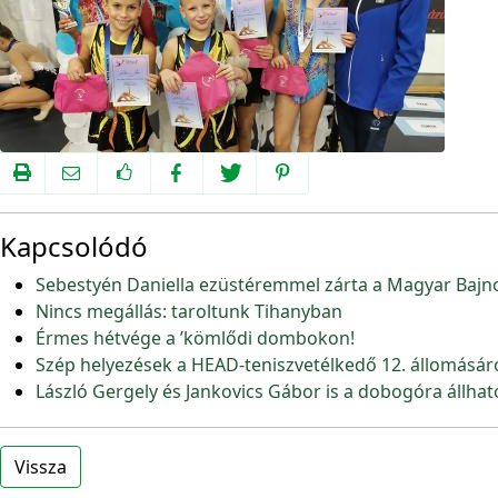
Kapcsolódó
Sebestyén Daniella ezüstéremmel zárta a Magyar Bajn
Nincs megállás: taroltunk Tihanyban
Érmes hétvége a ’kömlődi dombokon!
Szép helyezések a HEAD-teniszvetélkedő 12. állomásár
László Gergely és Jankovics Gábor is a dobogóra állhat
Vissza