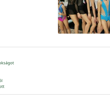
okságot
ól
ott