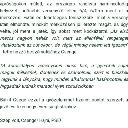
apróságokon múlott, az országos ranglista harmincötödig
helyezett, idősebb versenyző ellen 6/4, 6/0-ra ment el a
mérkőzés. Fiatal és tehetséges teniszezőnk, mint a verseny
után elmondta, mindkét mérkőzésen jól érezte magát, és úgy
vélte, jól ment a játék, így sokat mert kockáztatni.
„Az els
meccs nagyon nehéz volt, mert az ellenféllel rengeteget
vitatkoztunk az out-okon*, de végül mindig nekem lett igazam”
- tette hozzá beszámolójához Csenge.
*A korosztályos versenyeken nincs bíró, a gyerekek saját
maguk ítélkeznek, döntenek és számolnak, ezért is büszkék
vagyunk a lányokra, hogy minden alkalommal határozottak és
higgadtak tudnak maradni ilyen szituációkban.
Bálint Csege ezzel a győzelemmel tizenöt pontot szerzett a
jövő évi tizennégy éves ranglistájához.
Szép volt, Csenge! Hajrá, PSE!