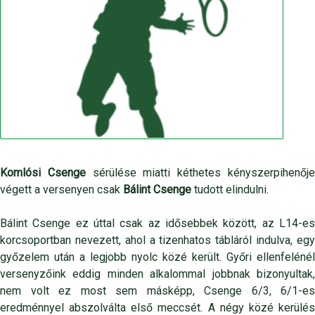
Komlósi Csenge
sérülése miatti kéthetes kényszerpihenőj
végett a versenyen csak
Bálint Csenge
tudott elindulni.
Bálint Csenge ez úttal csak az idősebbek között, az L14-es
korcsoportban nevezett, ahol a tizenhatos tábláról indulva, egy
győzelem után a legjobb nyolc közé került. Győri ellenfelénél
versenyzőink eddig minden alkalommal jobbnak bizonyultak,
nem volt ez most sem másképp, Csenge 6/3, 6/1-es
eredménnyel abszolválta első meccsét. A négy közé kerülés