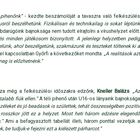
 pihenőnk”
- kezdte beszámolóját a tavaszra való felkészülé
ól beszélhetünk. Fizikálisan és technikailag is sokat léptün
arúgóink bajnoksága nem tudott elrajtolni a vírushelyzet előtt
s minden játékosom bizonyított. A jelenlegi helyzetben pedig
lünk, ahol beszélgetünk, szakmázunk és teszteket töltenek ki a
el kapcsolatban Győrfi a következőket mondta:
„A realitások azt
meg is előzhetnénk.”
issza még a felkészülési időszakra edzőnk,
Kneller Balázs
.
„A
alabb fiúk ellen.”
A téli pihenő után U16-os lányaink bajnokság
zéleket és jó beadások is születtek, tehát összességében pozití
rosszkor jött ez a helyzet. Most heti három edzésre elegend
.”
Ami a befagyasztott tabellát illeti, három ponttal vezetjük 
be tudjuk-e fejezni ezt a kiélezett párharcot.”