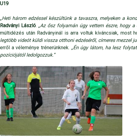
U19
„Heti három edzéssel készültünk a tavaszra, melyeken a kond
Radványi László
.
„Az ősz folyamán úgy vettem észre, hogy a 4-
múltidézés után Radványinál is arra voltuk kíváncsiak, most
legtöbb videót küldi vissza otthoni edzéséről, címeres mezzel j
erről a véleménye trénerünknek.
„Én úgy látom, ha lesz folyt
pozíciójától ledolgozzuk.”