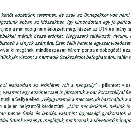
i kettőt edzettünk teremben, és csak az ünnepekkor volt némi
goztunk abban az időszakban, így kimondottan egy jó periódusr
ajnos a mai napig nem érkezett meg, hiszen az U14-es leány labd
bekkel mértük össze erőnket. Nagyszerű találkozót vívtunk, é
ztosít a lányok számára. Ezen felül hetente egyszer videócsete
vívta ki magának, mindösszesen három pontra a dobogótól, ezz
őttünk jár, viszont a harmadik Szekszárdot befoghatnánk, talán 
ahol elsősorban az erőnléten volt a hangsúly”
- pillantott v
 valamint egy edzőmeccset is játszottuk a pár korosztállyal fiat
tunk a Sellye ellen.
„Végig uraltuk a meccset, jól használtuk a s
n a jelen helyzetről kérdeztünk.
„Mint mindenkinek, nekünk is 
van benne futás és labdás, valamint ügyességi gyakorlatok is
ddal futunk versenyt, meglátjuk, mit hoznak a következő hónapok, 