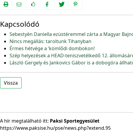
Kapcsolódó
Sebestyén Daniella ezüstéremmel zárta a Magyar Bajn
Nincs megállás: taroltunk Tihanyban
Érmes hétvége a ’kömlődi dombokon!
Szép helyezések a HEAD-teniszvetélkedő 12. állomásár
László Gergely és Jankovics Gábor is a dobogóra állhat
Vissza
A hír megtalálható itt:
Paksi Sportegyesület
https://www.paksise.hu/pse/news.php?extend.95