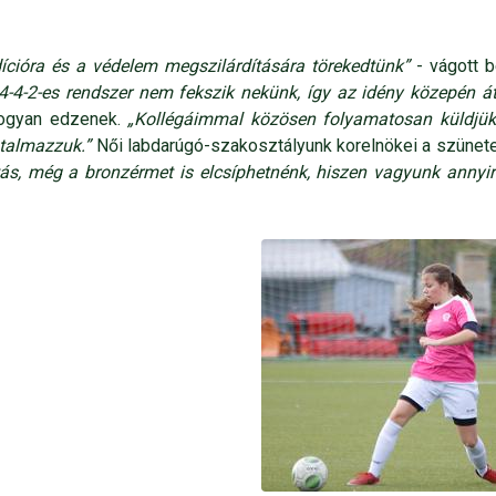
ícióra és a védelem megszilárdítására törekedtünk”
- vágott b
4-2-es rendszer nem fekszik nekünk, így az idény közepén átáll
 hogyan edzenek.
„Kollégáimmal közösen folyamatosan küldjük 
utalmazzuk.”
Női labdarúgó-szakosztályunk korelnökei a szünetelte
atás, még a bronzérmet is elcsíphetnénk, hiszen vagyunk anny