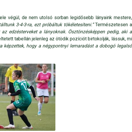
ele végül, de nem utolsó sorban legidősebb lányaink mestere,
tunk 3-4-3-ra, ezt próbáltuk tökéletesíteni.”
Természetesen 
az edzésterveket a lányoknak. Ösztönzésképpen pedig, aki 
tett tabellán jelenleg az ötödik pozíciót birtokolják, lássuk, m
ira képzettek, hogy a négypontnyi lemaradást a dobogó legals