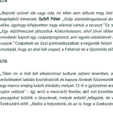
U14
„Bajnoki szünet ide vagy oda, mi télen sem álltunk meg, het
legelejétől trénerünk,
Győrfi Péter
.
„Szép edzéslátogatással dol
előre, úgyhogy kifejezetten nagy elánnal vártuk a tavaszt.”
Ez s
„Egy edzőmeccset játszottuk Kiskunhalason, ahol jóval időseb
mindenki kapott egy csapatprogramot, ami egyéni edzéstervet bi
csajok.”
Csapatunk az őszi pontvadászatban a negyedik helyet 
mutatják, hogy az első két csapat, a Fehérvár és a Sportolda el
U16
„Télen mi is heti két alkalommal tudtunk edzeni teremben, 
erősítéseket labdás koordinációk és kapura lövések fűszerezték,
egy meccs erejéig tudott elindulni, melyen 12-0-s győzelmet arat
rajtot vettünk”
- így arról a meccsről Kneller, akit ezt követőe
anyagokat küldök a lányoknak, melyek erősítő jellegűek, de 
Szekszárd előtt.
„Reális a helyzetünk, és az is, hogy a Szekszár