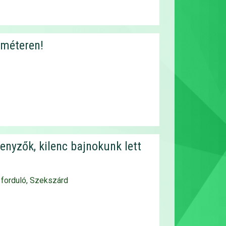
ométeren!
senyzők, kilenc bajnokunk lett
k forduló, Szekszárd