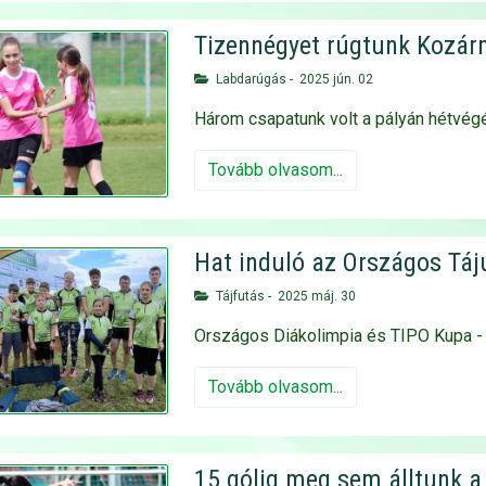
Tizennégyet rúgtunk Kozár
Labdarúgás
-
2025 jún. 02
Három csapatunk volt a pályán hétvég
Tovább olvasom...
Hat induló az Országos Táj
Tájfutás
-
2025 máj. 30
Országos Diákolimpia és TIPO Kupa -
Tovább olvasom...
15 gólig meg sem álltunk a