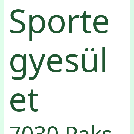
Sporte
gyesül
et
7030 Paks,