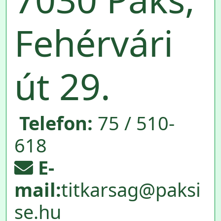
Fehérvári
út 29.
Telefon:
75 / 510-
618
E-
mail:
titkarsag@paksi
se.hu