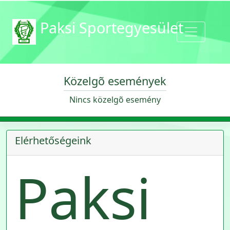
Paksi Sportegyesület
Közelgõ események
Nincs közelgõ esemény
Elérhetőségeink
Paksi