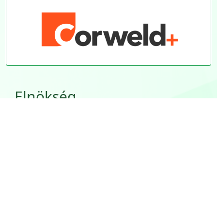
Elnökség
Süli János
elnök
Etessy Gábor
elnökhelyettes
Bognár Péter