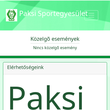
Paksi Sportegyesület
Közelgõ események
Nincs közelgõ esemény
Elérhetőségeink
Paksi