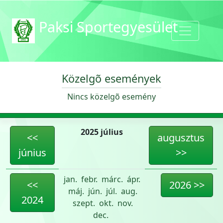
Paksi Sportegyesület
Közelgõ események
Nincs közelgõ esemény
2025 július
<<
augusztus
június
>>
jan.
febr.
márc.
ápr.
<<
2026 >>
máj.
jún.
júl.
aug.
2024
szept.
okt.
nov.
dec.