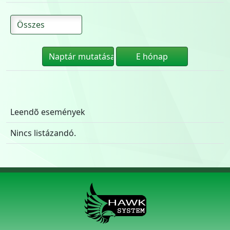
Leendõ események
Nincs listázandó.