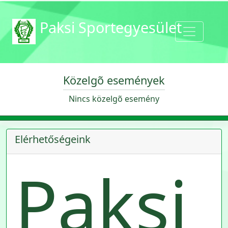
Paksi Sportegyesület
Közelgõ események
Nincs közelgõ esemény
Elérhetőségeink
Paksi