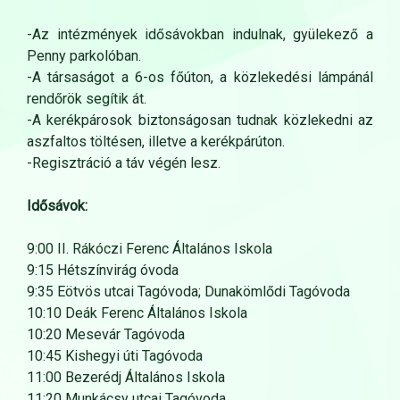
-Az intézmények idősávokban indulnak, gyülekező a
Penny parkolóban.
-A társaságot a 6-os főúton, a közlekedési lámpánál
rendőrök segítik át.
-A kerékpárosok biztonságosan tudnak közlekedni az
aszfaltos töltésen, illetve a kerékpárúton.
-Regisztráció a táv végén lesz.
Idősávok:
9:00 II. Rákóczi Ferenc Általános Iskola
9:15 Hétszínvirág óvoda
9:35 Eötvös utcai Tagóvoda; Dunakömlődi Tagóvoda
10:10 Deák Ferenc Általános Iskola
10:20 Mesevár Tagóvoda
10:45 Kishegyi úti Tagóvoda
11:00 Bezerédj Általános Iskola
11:20 Munkácsy utcai Tagóvoda