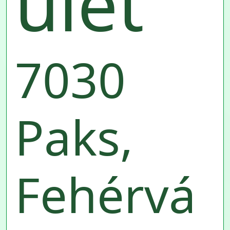
ület
7030
Paks,
Fehérvá